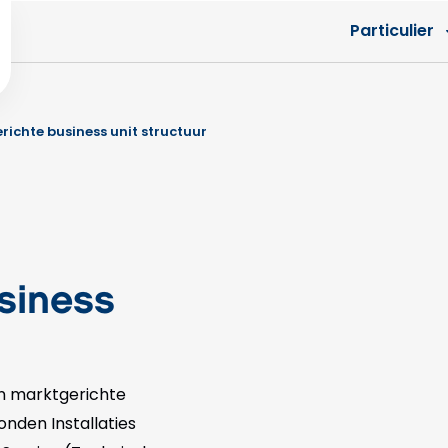
Particulier
ichte business unit structuur
siness
n marktgerichte
onden Installaties