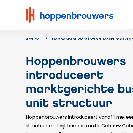
Hoppenbrouwers
|
Waar
techniek
leeft
Actueel
/
Hoppenbrouwers introduceert marktger
Hoppenbrouwers
introduceert
marktgerichte bu
unit structuur
Hoppenbrouwers introduceert vanaf 1 mei ee
structuur met vijf business units: Gebouw Geb