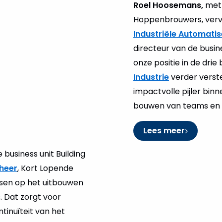
Roel Hoosemans,
met 
Hoppenbrouwers, vervult
Industriële Automatis
directeur van de busine
onze positie in de dri
Industrie
verder verst
impactvolle pijler binn
bouwen van teams en
Lees meer
business unit Building
heer
, Kort Lopende
ssen op het uitbouwen
 Dat zorgt voor
tinuïteit van het