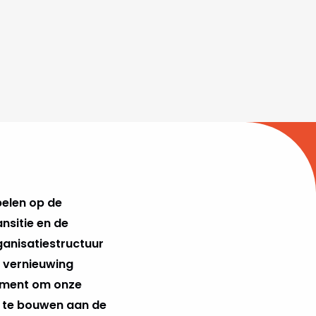
pelen op de
nsitie en de
ganisatiestructuur
e vernieuwing
dament om onze
er te bouwen aan de