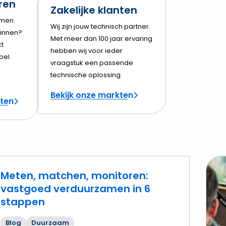
eren
Zakelijke klanten
amen.
Wij zijn jouw technisch partner.
innen?
Met meer dan 100 jaar ervaring
t
hebben wij voor ieder
bel
vraagstuk een passende
technische oplossing.
Bekijk onze markten
cten
Meten, matchen, monitoren:
vastgoed verduurzamen in 6
stappen
Lees
mee
Blog
Duurzaam