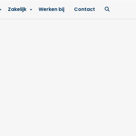
Ga
Zakelijk
Werken bij
Contact
naar
zoekpagin