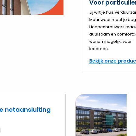
Voor particuli
o
Jij wilt je huis verduurz
Maar waar moet je beg
elen
Hoppenbrouwers maak
duurzaam en comforta
wonen mogelijk, voor
iedereen.
Bekijk onze produ
e netaansluiting
Lees
meer