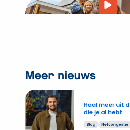
Vide
afsp
Meer nieuws
Haal meer uit d
die je al hebt
Lees
meer
Blog
Netcongestie