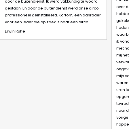
door de buitendienst. Ik werd vakkundig te woord
over d
gestaan. En door de buitendienst werd onze airco
hebben
professioneel geïnstalleerd. Kortom, een aanrader
gekeke
voor een ieder die op zoek is naar een airco.
heden 
Erwin Ruhe
waarbi
ik von
met ha
mij he
verwar
ongeve
mijn v
waren 
uren la
opgeru
tevred
naar d
vorige
hoppe