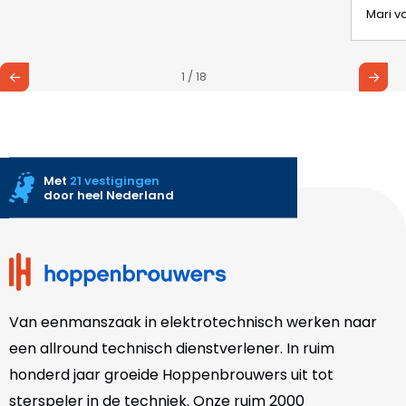
Mari 
1 / 18
Met
21 vestigingen
door heel Nederland
Site
footer
Van eenmanszaak in elektrotechnisch werken naar
een allround technisch dienstverlener. In ruim
honderd jaar groeide Hoppenbrouwers uit tot
sterspeler in de techniek. Onze
ruim 2000