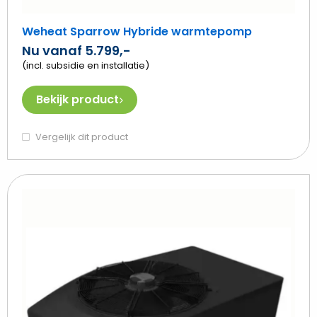
Weheat Sparrow Hybride warmtepomp
Nu vanaf 5.799,-
(incl. subsidie en installatie)
Bekijk product
Vergelijk dit product
Beki
Weh
Bla
Hyb
wa