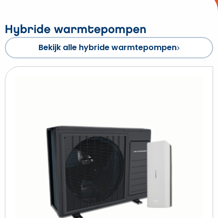
Hybride warmtepompen
Bekijk alle hybride warmtepompen
Beki
Int
Xte
Eco
hyb
wa