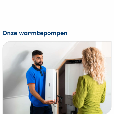
Onze warmtepompen
Lees
meer
over
Hybride
warmtepomp