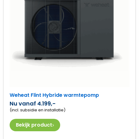
wa
Weheat Flint Hybride warmtepomp
Nu vanaf 4.199,-
(incl. subsidie en installatie)
Bekijk product