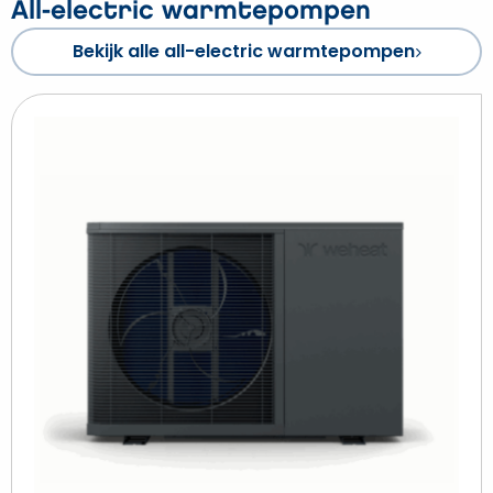
All-electric warmtepompen
Bekijk alle all-electric warmtepompen
Beki
Weh
Flin
All-
Elec
wa