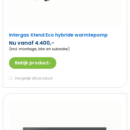
Intergas Xtend Eco hybride warmtepomp
Nu vanaf 4.400,-
(incl. montage, btw en subsidie)
Bekijk product
Vergelijk dit product
Beki
Weh
Flin
Hyb