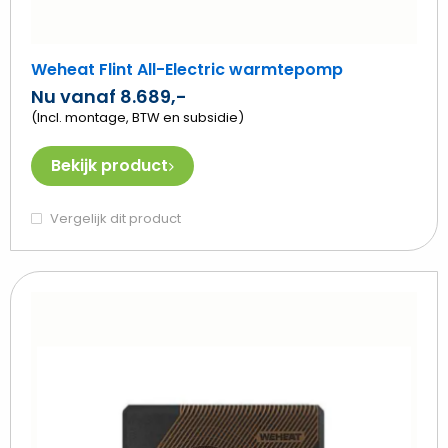
Weheat Flint All-Electric warmtepomp
Nu vanaf 8.689,-
(Incl. montage, BTW en subsidie)
Bekijk product
Vergelijk dit product
Beki
Weh
Spa
All-
Elec
wa