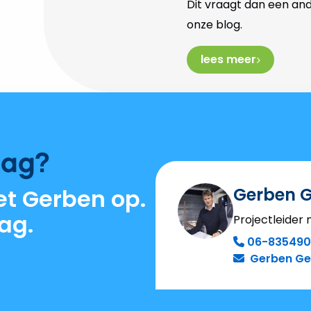
Dit vraagt dan een an
onze blog.
lees meer
aag?
Gerben G
t Gerben op.
ag.
Projectleider
06-83549
Gerben Ge