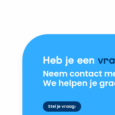
Heb je een
vr
Neem contact me
We helpen je gra
Stel je vraag