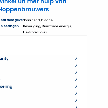
winkel uit met hulp van
Hoppenbrouwers
pdrachtgever
Konijnendijk Mode
,
,
plossingen
Beveiliging
Duurzame energie
Elektrotechniek
urity
e
isering