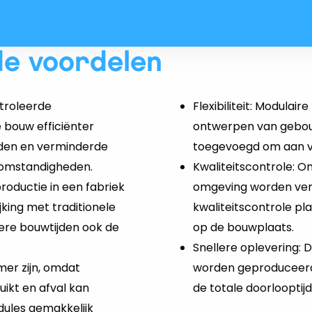
de voordelen
ntroleerde
Flexibiliteit: Modulair
bouw efficiënter
ontwerpen van gebou
ijden en verminderde
toegevoegd om aan v
somstandigheden.
Kwaliteitscontrole: 
oductie in een fabriek
omgeving worden verv
jking met traditionele
kwaliteitscontrole pl
re bouwtijden ook de
op de bouwplaats.
Snellere oplevering: 
er zijn, omdat
worden geproduceerd 
ikt en afval kan
de totale doorlooptij
ules gemakkelijk