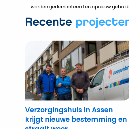
worden gedemonteerd en opnieuw gebruikt
Recente
projecte
Bekijk
Verzorgingshuis
in
Assen
krijgt
nieuwe
bestemming
en
straalt
weer
Verzorgingshuis in Assen
krijgt nieuwe bestemming en
straalt weer