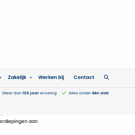
osten
e kosten. Bij
t je prefab
ding- en kabelwerk
Op onze locatie
verdiepingen aan