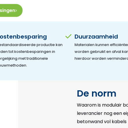
ssingen
ostenbesparing
Duurzaamheid
estandaardiseerde productie kan
Materialen kunnen efficiënte
iden tot kostenbesparingen in
worden gebruikt en afval ka
rgelijking met traditionele
hierdoor worden verminderd
ouwmethoden.
De norm
Waarom is modulair bo
leverancier nog een ei
betonwand vol kabels 