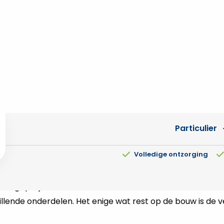
 doorlooptijden,
lage k
ningen bouwen zorgt voor snellere doorlooptijden en lager
 we dat door modulair te bouwen. Wat dat inhoudt? “Da
 proces standaardiseert en het bouwpakket inclusief lei
et”, legt projectleider modulaire bouw Gerben Geelen uit. 
illende onderdelen. Het enige wat rest op de bouw is de 