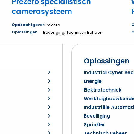
PreZero specialistisch
camerasysteem
Opdrachtgever
O
PreZero
,
Oplossingen
O
Beveiliging
Technisch Beheer
Oplossingen
Industrial Cyber Sec
Energie
Elektrotechniek
Werktuigbouwkund
Industriële Automat
Beveiliging
Sprinkler
Technisch Beheer