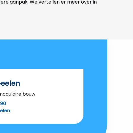
dere aanpak. We vertellen er meer over in
eelen
 modulaire bouw
090
elen