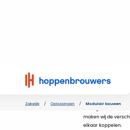
Neem contact met ons op
Snellere
Snel en efficiënt wo
Hoppenbrouwers doen
woningen bouwt, het
als Lego in elkaar z
maken wij de versch
elkaar koppelen.