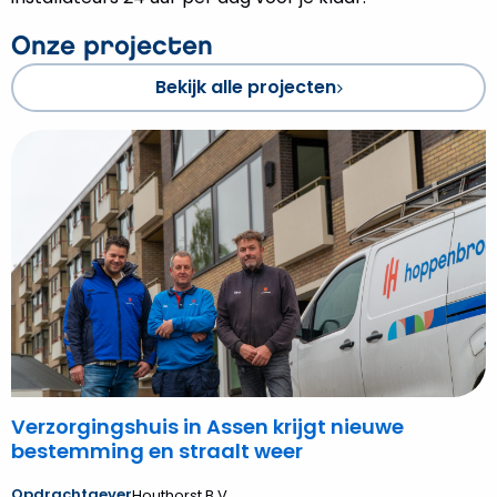
Onze projecten
Bekijk alle projecten
Bekijk
Verzorgingshuis
in
Assen
krijgt
nieuwe
bestemming
en
straalt
weer
Verzorgingshuis in Assen krijgt nieuwe
bestemming en straalt weer
Opdrachtgever
Houthorst B.V