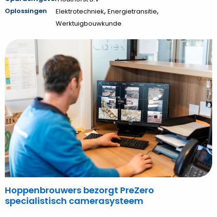
,
,
Oplossingen
Elektrotechniek
Energietransitie
Werktuigbouwkunde
Bekijk
Hoppenbrouwers
bezorgt
PreZero
specialistisch
camerasysteem
Hoppenbrouwers bezorgt PreZero
specialistisch camerasysteem