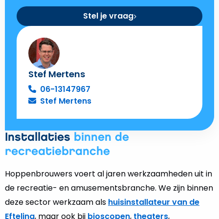
Stel je vraag
Stef Mertens
06-13147967
Stef Mertens
Installaties
binnen de
recreatiebranche
Hoppenbrouwers voert al jaren werkzaamheden uit in
de recreatie- en amusementsbranche. We zijn binnen
deze sector werkzaam als
huisinstallateur van de
Efteling
, maar ook bij
bioscopen
,
theaters
,