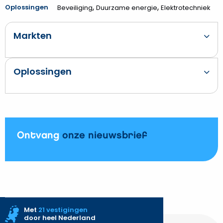
,
,
Oplossingen
Beveiliging
Duurzame energie
Elektrotechniek
Markten
Oplossingen
Ontvang
onze nieuwsbrief
Met
21 vestigingen
door heel Nederland
Site