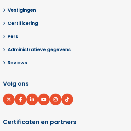
Vestigingen
Certificering
Pers
Administratieve gegevens
Reviews
Volg ons
Ga
Ga
Ga
Ga
Ga
Ga
naar
naar
naar
naar
naar
naar
X
Facebook
LinkedIn
YouTube
Instagram
pinterest
Certificaten en partners