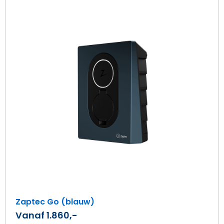
Beki
Zap
Go
(bl
Zaptec Go (blauw)
Vanaf 1.860,-