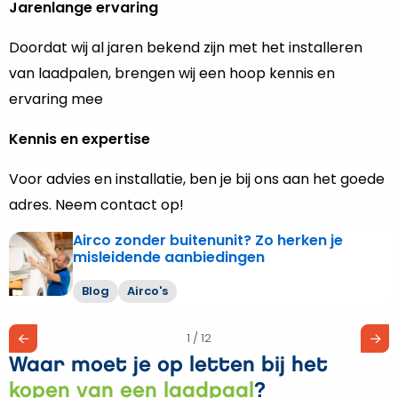
Jarenlange ervaring
Doordat wij al jaren bekend zijn met het installeren
van laadpalen, brengen wij een hoop kennis en
ervaring mee
Kennis en expertise
Voor advies en installatie, ben je bij ons aan het goede
adres. Neem contact op!
Airco zonder buitenunit? Zo herken je
Lees
misleidende aanbiedingen
meer
over
Blog
Airco's
Airco
zonder
1 / 12
buitenunit?
Waar moet je op letten bij het
Zo
herken
kopen van een laadpaal
?