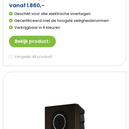
Vanaf 1.860,-
Geschikt voor alle elektrische voertuigen
Gecertificeerd met de hoogste veiligheidsnormen
Verkrijgbaar in 6 kleuren
Bekijk product
Vergelijk dit product
Beki
Zap
Go
(bru