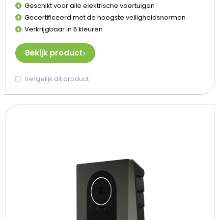
Geschikt voor alle elektrische voertuigen
Gecertificeerd met de hoogste veiligheidsnormen
Verkrijgbaar in 6 kleuren
Bekijk product
Vergelijk dit product
Beki
Zap
Go
(gr