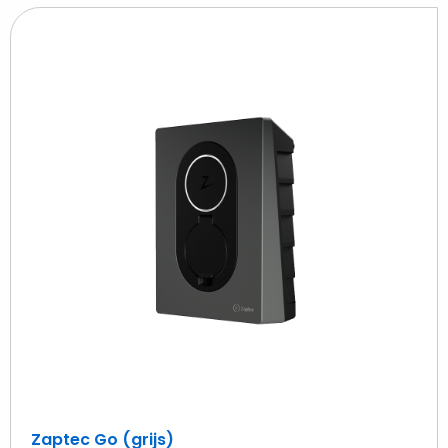
Beki
Zap
Go
(gri
Zaptec Go (grijs)