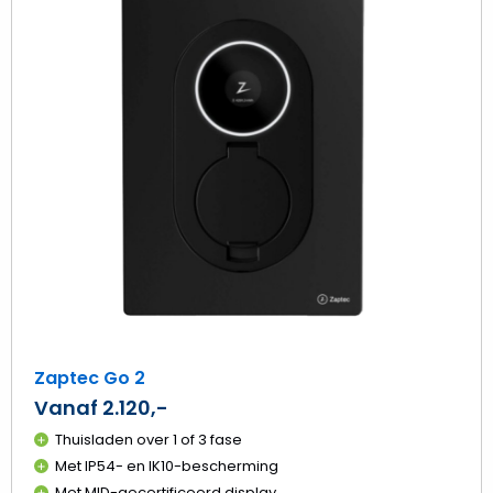
Go
2
Zaptec Go 2
Vanaf 2.120,-
Thuisladen over 1 of 3 fase
Met IP54- en IK10-bescherming
Met MID-gecertificeerd display