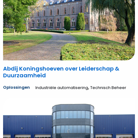
Leiderschap
&
Duurzaamheid
Abdij Koningshoeven over Leiderschap &
Duurzaamheid
,
Oplossingen
Industriële automatisering
Technisch Beheer
Bekijk
Nieuwbouw
voor
Knapen
Trailers
B.V.