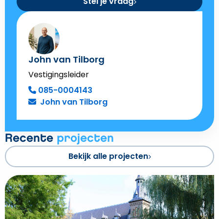
Stel je vraag
John van Tilborg
Vestigingsleider
085-0004143
John van Tilborg
Recente
projecten
Bekijk alle projecten
Bekijk
Abdij
Koningshoeven
over