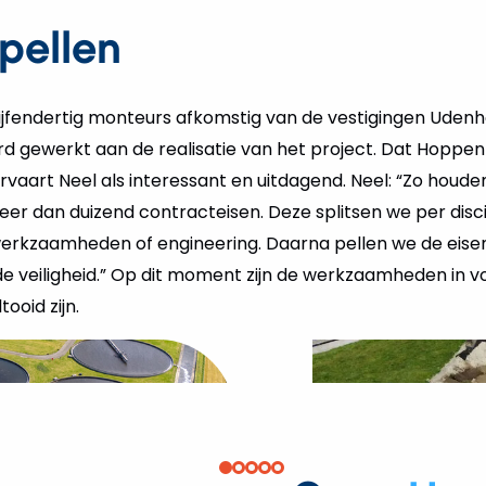
pellen
 vijfendertig monteurs afkomstig van de vestigingen Uden
rd gewerkt aan de realisatie van het project. Dat Hoppe
vaart Neel als interessant en uitdagend. Neel: “Zo houd
r dan duizend contracteisen. Deze splitsen we per disci
erkzaamheden of engineering. Daarna pellen we de eisen 
de veiligheid.” Op dit moment zijn de werkzaamheden in vo
ooid zijn.