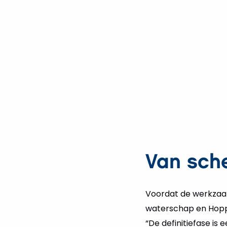
Van sch
Voordat de werkzaam
waterschap en Hoppe
“De definitiefase is