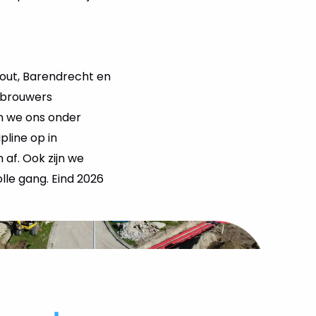
hout, Barendrecht en
nbrouwers
en we ons onder
pline op in
af. Ook zijn we
lle gang. Eind 2026