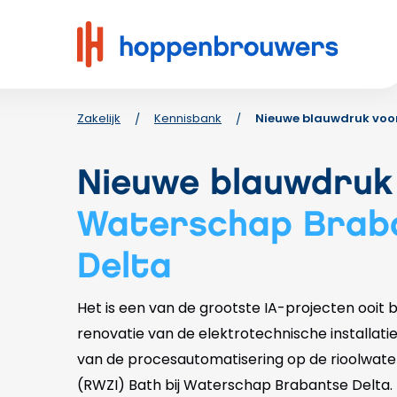
Hoppenbrouwers
|
Waar
techniek
leeft
Zakelijk
Kennisbank
Nieuwe blauwdruk voo
/
/
Nieuwe blauwdruk
Waterschap Brab
Delta
Het is een van de grootste IA-projecten ooit 
renovatie van de elektrotechnische installati
van de procesautomatisering op de rioolwaterz
(RWZI) Bath bij Waterschap Brabantse Delta. 