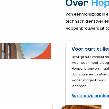
Over
Ho
Van eenmanszaak in el
technisch dienstverlen
Hoppenbrouwers uit tot
Voor particuli
o
Jij wilt je huis verduurz
Maar waar moet je beg
elen
Hoppenbrouwers maak
duurzaam en comforta
wonen mogelijk, voor
iedereen.
Bekijk onze produ