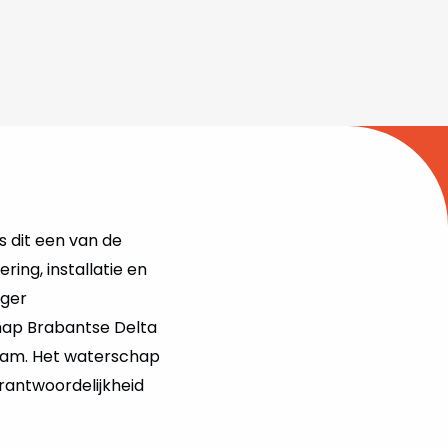
s dit een van de
ring, installatie en
ager
hap Brabantse Delta
g nam. Het waterschap
rantwoordelijkheid