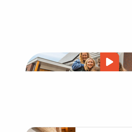
Vide
afsp