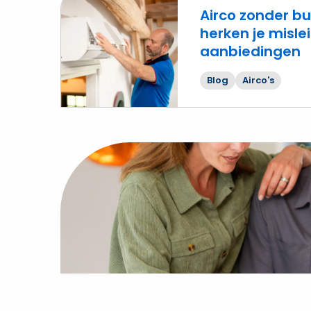
Airco zonder bu
herken je misl
aanbiedingen
Lees
meer
Blog
Airco's
over
Airco
zonder
buitenunit?
Zo
herken
je
misleidende
aanbiedingen