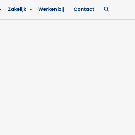
Ga
Zakelijk
Werken bij
Contact
naar
zoekpagin