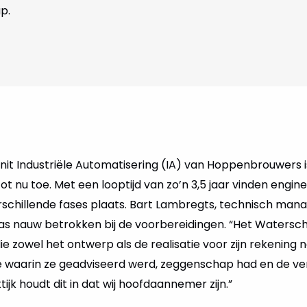
p.
nit Industriële Automatisering (IA) van Hoppenbrouwers i
t nu toe. Met een looptijd van zo’n 3,5 jaar vinden enginee
rschillende fases plaats. Bart Lambregts, technisch man
s nauw betrokken bij de voorbereidingen. “Het Watersc
ie zowel het ontwerp als de realisatie voor zijn rekenin
e waarin ze geadviseerd werd, zeggenschap had en de ve
tijk houdt dit in dat wij hoofdaannemer zijn.”