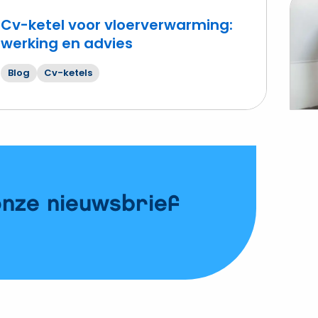
Cv-ketel voor vloerverwarming:
werking en advies
Lees
mee
Blog
Cv-ketels
over
Is
onde
van
jouw
cv-
ketel
onze nieuwsbrief
wette
verpl