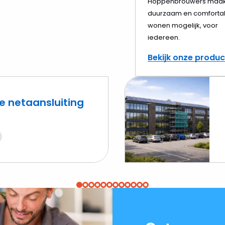
elen
Hoppenbrouwers maak
duurzaam en comforta
wonen mogelijk, voor
iedereen.
Bekijk onze produ
e netaansluiting
Lees
meer
over
Meten,
matchen,
monitoren:
vastgoed
verduurzamen
in