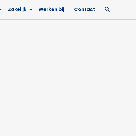
Ga
Zakelijk
Werken bij
Contact
naar
zoekpagin