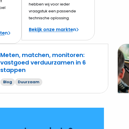
t
hebben wij voor ieder
bel
vraagstuk een passende
technische oplossing.
Bekijk onze markten
cten
Meten, matchen, monitoren:
vastgoed verduurzamen in 6
stappen
Lees
mee
Blog
Duurzaam
over
Inve
in
verd
vijf
keuz
die