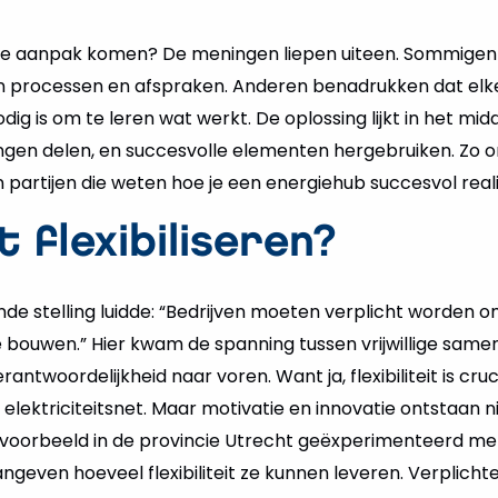
me aanpak komen? De meningen liepen uiteen. Sommigen 
n processen en afspraken. Anderen benadrukken dat elke 
nodig is om te leren wat werkt. De oplossing lijkt in het mid
ngen delen, en succesvolle elementen hergebruiken. Zo ont
partijen die weten hoe je een energiehub succesvol reali
t flexibiliseren?
e stelling luidde: “Bedrijven moeten verplicht worden om f
e bouwen.” Hier kwam de spanning tussen vrijwillige sam
antwoordelijkheid naar voren. Want ja, flexibiliteit is cru
 elektriciteitsnet. Maar motivatie en innovatie ontstaan 
voorbeeld in de provincie Utrecht geëxperimenteerd met 
geven hoeveel flexibiliteit ze kunnen leveren. Verplicht