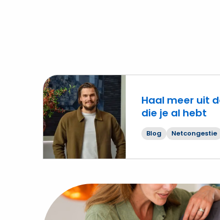
afsp
Haal meer uit d
die je al hebt
Lees
meer
Blog
Netcongestie
over
Haal
meer
uit
de
netaansluiting
die je al