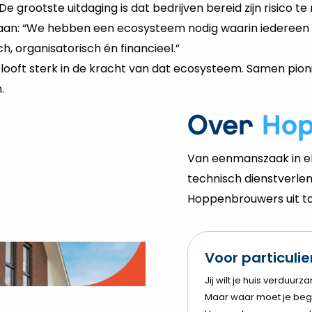
e grootste uitdaging is dat bedrijven bereid zijn risico 
 aan: “We hebben een ecosysteem nodig waarin iedereen z
, organisatorisch én financieel.”
oft sterk in de kracht van dat ecosysteem. Samen pion
.
Over
Ho
Van eenmanszaak in el
technisch dienstverlen
Hoppenbrouwers uit tot
Voor particuli
o
Jij wilt je huis verduurz
Maar waar moet je beg