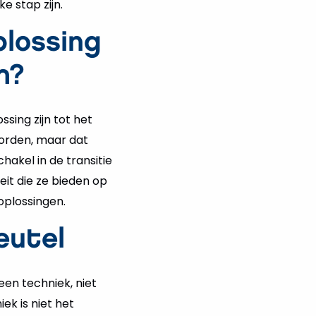
e stap zijn.
plossing
m?
sing zijn tot het
worden, maar dat
chakel in de transitie
eit die ze bieden op
oplossingen.
eutel
en techniek, niet
ek is niet het