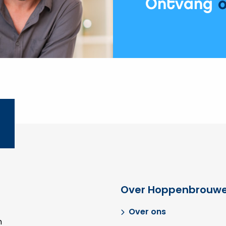
Ontvang
6
stappen
Over Hoppenbrouwe
Over ons
n