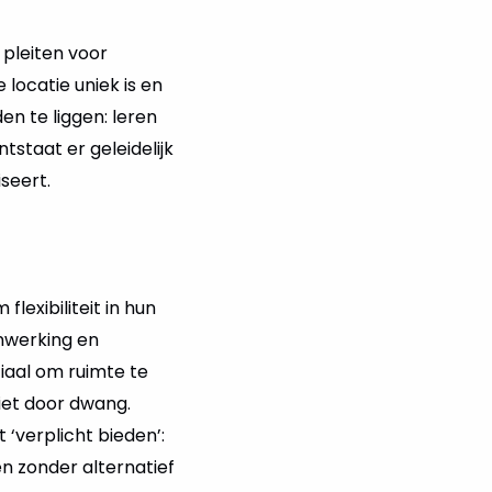
pleiten voor
locatie uniek is en
den te liggen: leren
staat er geleidelijk
seert.
lexibiliteit in hun
enwerking en
ciaal om ruimte te
niet door dwang.
‘verplicht bieden’:
en zonder alternatief