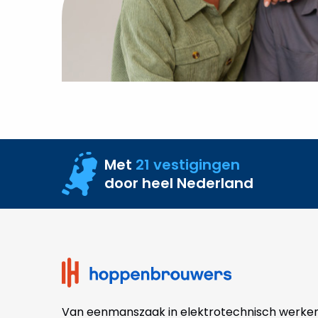
hebt
Met
21 vestigingen
door heel Nederland
Site
footer
Van eenmanszaak in elektrotechnisch werke