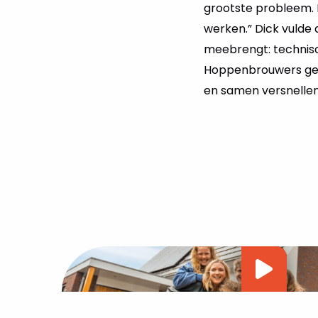
grootste probleem. D
werken.” Dick vulde
meebrengt: technisch
Hoppenbrouwers gelo
en samen versnellen
Vide