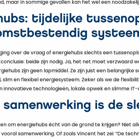
, maar in sommige gevallen kan het wel een noodzakelijk
ubs: tijdelijke tusseno
omstbestendig systee
 ging over de vraag of energiehubs slechts een tussenoplos
 conclusie: beide zijn nodig. Ja, het net moet verzwaard 
rgiehubs zijn geen lapmiddel. Ze zijn juist een belangrijke s
slim en flexibel energiesysteem. Zeker als we de flexibilit
n innovatieve technologieën, lokale opwek en slimme IT-
: samenwerking is de sl
n om energiehubs écht van de grond te krijgen? Niet alle
 vooral samenwerking. Of zoals Vincent het zei: “De techni