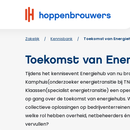
Hoppenbrouwers
|
Waar
techniek
leeft
Zakelijk
Kennisbank
Toekomst van Energie
/
/
Toekomst van Ene
Tijdens het kennisevent Energiehub van nu b
Kamphuis(onderzoeker energietransitie bij TN
Klaassen(specialist energietransitie) een open
op gang over de toekomst van energiehubs. W
collectieve oplossingen op bedrijventerreinen
welke rol hebben overheid, netbeheerders én 
vervullen?