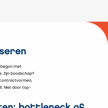
iseren
t begon met
e. Zijn boodschap?
 contractvormen,
t. Niet door top-
en: bottleneck of