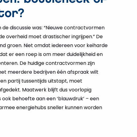
tor?
in de discussie was: “Nieuwe contractvormen
de overheid moet drastischer ingrijpen.” De
nd groen. Niet omdat iedereen voor keiharde
at er een roep is om meer duidelijkheid en
nteren. De huidige contractvormen zijn
met meerdere bedrijven één afspraak wilt
en partij tussentijds uitstapt, moet
gedekt. Maatwerk blijft dus voorlopig
is ook behoefte aan een ‘blauwdruk’ – een
armee energiehubs sneller kunnen worden
t