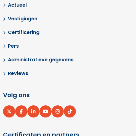
Actueel
Vestigingen
Certificering
Pers
Administratieve gegevens
Reviews
Volg ons
Ga
Ga
Ga
Ga
Ga
Ga
naar
naar
naar
naar
naar
naar
X
Facebook
LinkedIn
YouTube
Instagram
pinterest
Certificaten en partners