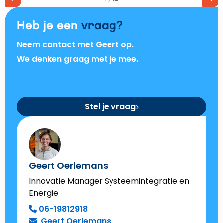
uit
de
Heb je een
vraag?
netaansluiting
die je al
Neem contact met Geert op.
hebt
We denken graag met je mee.
Stel je vraag
Geert Oerlemans
Innovatie Manager Systeemintegratie en
Energie
06-19812918
Geert Oerlemans