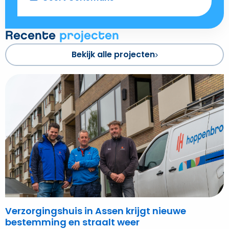
Recente
projecten
Bekijk alle projecten
Bekijk
Verzorgingshuis
in
Assen
krijgt
nieuwe
bestemming
en
straalt
weer
Verzorgingshuis in Assen krijgt nieuwe
bestemming en straalt weer