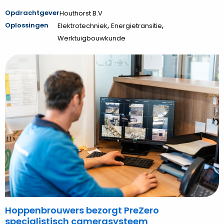
Opdrachtgever
Houthorst B.V
,
,
Oplossingen
Elektrotechniek
Energietransitie
Werktuigbouwkunde
Bekijk
Hoppenbrouwers
bezorgt
PreZero
specialistisch
camerasysteem
Hoppenbrouwers bezorgt PreZero
specialistisch camerasysteem