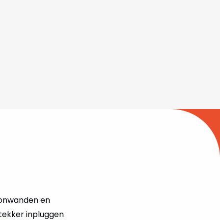
etonwanden en
stekker inpluggen