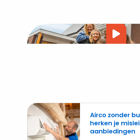
Vide
afsp
Airco zonder bu
herken je misl
aanbiedingen
Lees