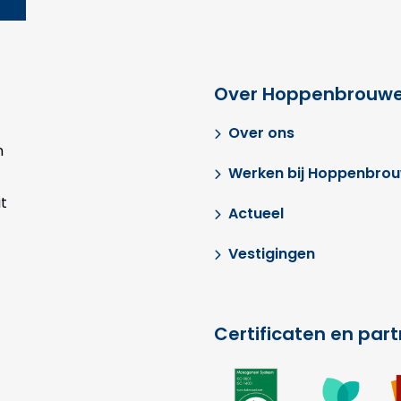
Over Hoppenbrouwe
Over ons
n
Werken bij Hoppenbro
t
Actueel
Vestigingen
Certificaten en par
Ga
G
naar