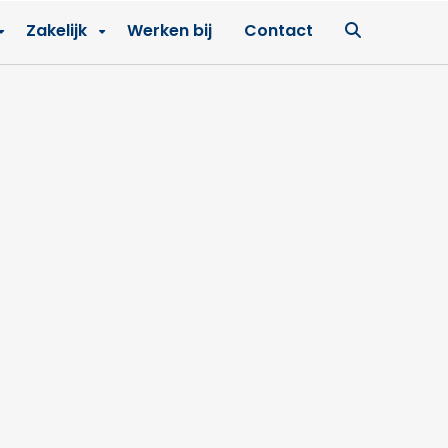
Ga
Zakelijk
Werken bij
Contact
naar
zoekpagin