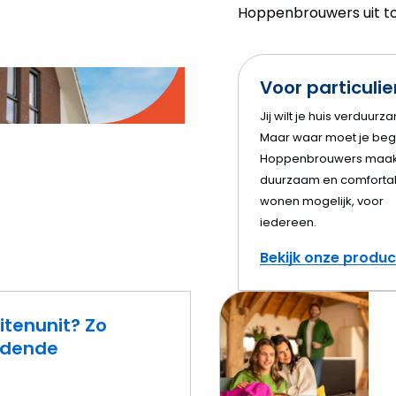
Hoppenbrouwers uit tot
Voor particuli
o
Jij wilt je huis verduurz
Maar waar moet je beg
elen
Hoppenbrouwers maak
duurzaam en comforta
wonen mogelijk, voor
iedereen.
Bekijk onze produ
itenunit? Zo
eidende
Lees