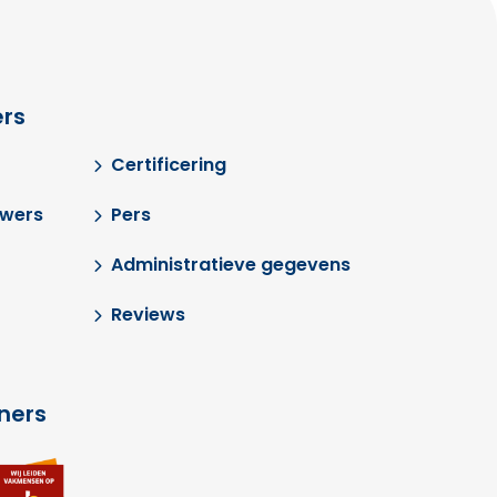
rs
Certificering
uwers
Pers
Administratieve gegevens
Reviews
tners
Ga
a
naar