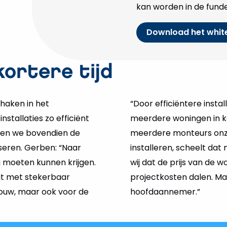
kan worden in de funde
Download het white
kortere tijd
nhaken in het
“Door efficiëntere insta
tallaties zo efficiënt
meerdere woningen in ko
ren we bovendien de
meerdere monteurs onz
seren. Gerben: “Naar
installeren, scheelt dat
g moeten kunnen krijgen.
wij dat de prijs van de
at met stekerbaar
projectkosten dalen. Maar 
bouw, maar ook voor de
hoofdaannemer.”