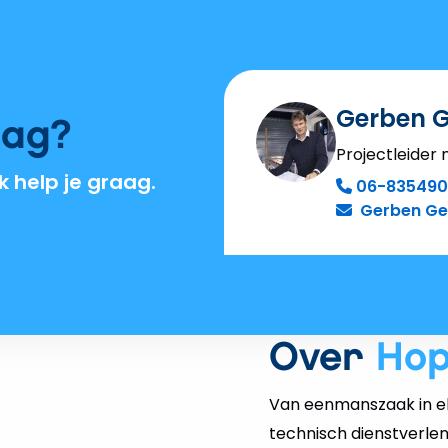
Gerben G
aag?
Projectleider
 help je graag.
06-83549
Gerben Ge
Over
Ho
Van eenmanszaak in el
technisch dienstverlen