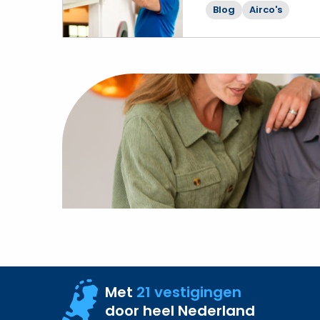
meer
Blog
Airco's
over
Airco
zonder
buitenunit?
Zo
herken
je
misleidende
aanbiedingen
Met
21 vestigingen
door heel Nederland
Site