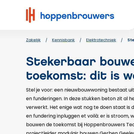
Hoppenbrouwers
|
Waar
techniek
leeft
Zakelijk
Kennisbank
Elektrotechniek
St
/
/
/
Stekerbaar bouwe
toekomst: dit is 
Stel je voor: een nieuwbouwwoning bestaat u
en funderingen. In deze stukken beton zit al h
verwerkt. Het enige wat nog te doen staat is 
en fundering inpluggen et voilà: er is stroom, wi
bouwen de toekomst bij Hoppenbrouwers Tec
projectleider modulair bouwen Gerben Geelen 