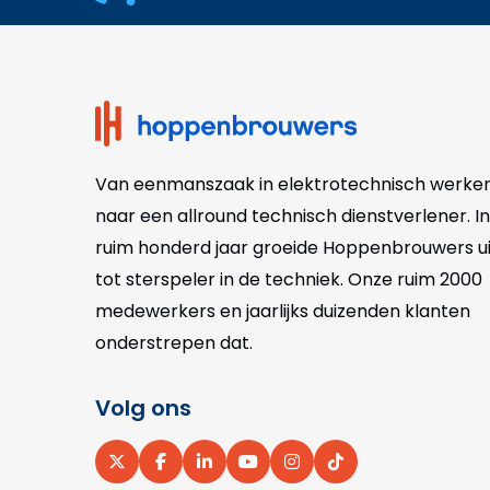
footer
Van eenmanszaak in elektrotechnisch werke
naar een allround technisch dienstverlener. In
ruim honderd jaar groeide Hoppenbrouwers ui
tot sterspeler in de techniek. Onze
ruim 2000
medewerkers en jaarlijks duizenden klanten
onderstrepen dat.
Volg ons
Ga
Ga
Ga
Ga
Ga
Ga