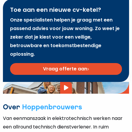
een allround technisch dienstverlener. In ruim
honderd jaar groeide Hoppenbrouwers uit tot
sterspeler in de techniek.
Voor particulieren
Jij wilt je huis verduurzamen. Maar waar moet je
beginnen? Hoppenbrouwers maakt duurzaam en
comfortabel wonen mogelijk, voor iedereen.
Bekijk onze producten
Zakelijke klanten
Wij zijn jouw technisch partner. Met meer dan 100 jaar
ervaring hebben wij voor ieder vraagstuk een passende
technische oplossing.
Bekijk onze markten