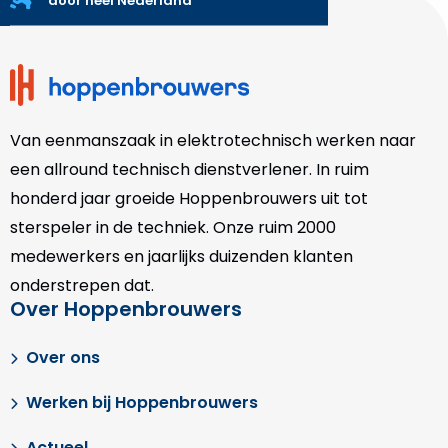
Toon vergelijking
Actueel
Vestigingen
Certificering
Pers
Administratieve gegevens
Reviews
Volg ons
Ga
Ga
Ga
Ga
Ga
Ga
naar
naar
naar
naar
naar
naar
X
Facebook
LinkedIn
YouTube
Instagram
pinterest