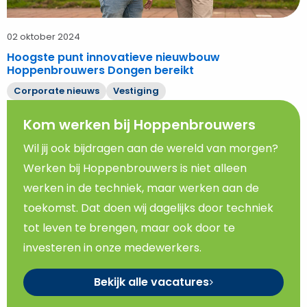
02 oktober 2024
Hoogste punt innovatieve nieuwbouw
Hoppenbrouwers Dongen bereikt
Corporate nieuws
Vestiging
Kom werken bij Hoppenbrouwers
Wil jij ook bijdragen aan de wereld van morgen?
Werken bij Hoppenbrouwers is niet alleen
werken in de techniek, maar werken aan de
toekomst. Dat doen wij dagelijks door techniek
tot leven te brengen, maar ook door te
investeren in onze medewerkers.
Bekijk alle vacatures