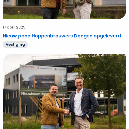
17 april 2025
Nieuw pand Hoppenbrouwers Dongen opgeleverd
Vestiging
Bekijk
Hoogste
punt
innovatieve
nieuwbouw
Hoppenbrouwers
Dongen
bereikt