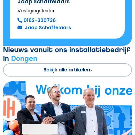
Jaap Schaffelaars
Vestigingsleider
0162-320736
Jaap Schaffelaars
Nieuws vanuit ons installatiebedrijf
in
Dongen
Bekijk alle artikelen
Bekijk
Nieuwbouw
Hoppenbrouwers
Dongen
feestelijk
geopend