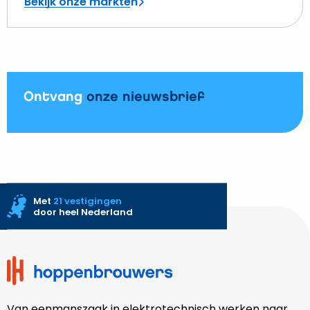
Bekijk onze markten
Ontvang
onze nieuwsbrief
Met
21 vestigingen
door heel Nederland
Site
footer
Van eenmanszaak in elektrotechnisch werken naar