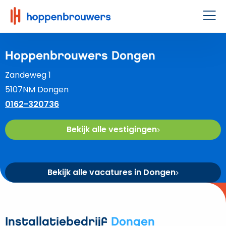
Hoppenbrouwers
|
Men
Waar
techniek
Hoppenbrouwers Dongen
leeft
Zandeweg 1
5107NM Dongen
0162-320736
Bekijk alle vestigingen
Bekijk alle vacatures in Dongen
Installatiebedrijf
Dongen