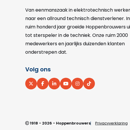
Van eenmanszaak in elektrotechnisch werke
naar een allround technisch dienstverlener. In
ruim honderd jaar groeide Hoppenbrouwers ui
tot sterspeler in de techniek. Onze
ruim 2000
medewerkers en jaarlijks duizenden klanten
onderstrepen dat.
Volg ons
Ga
Ga
Ga
Ga
Ga
Ga
naar
naar
naar
naar
naar
naar
X
Facebook
LinkedIn
YouTube
Instagram
pinterest
1918 - 2026 - Hoppenbrouwers
Privacyverklaring