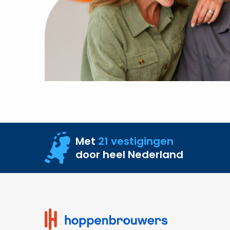
Met
21 vestigingen
door heel Nederland
Site
footer