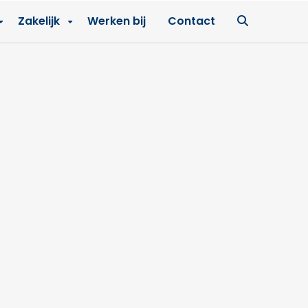
Ga
Zakelijk
Werken bij
Contact
naar
zoekpagin