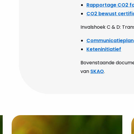
Rapportage CO2 fo
CO2 bewust certifi
Invalshoek C & D: Tran
Communicatieplan
Keteninitiatief
Bovenstaande document
van
SKAO
.
Bekijk
B
CO2-
D
voetafdruk
l