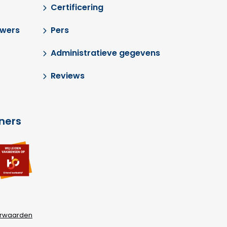
Certificering
uwers
Pers
Administratieve gegevens
Reviews
tners
Ga
a
naar
ar
externe
terne
link
k
rwaarden