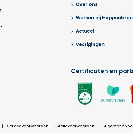
Over ons
n
Werken bij Hoppenbro
t
Actueel
Vestigingen
Certificaten en par
Ga
G
naar
na
externe
ex
link
lin
Servicevoorwaarden
Actievoorwaarden
Algemene voo