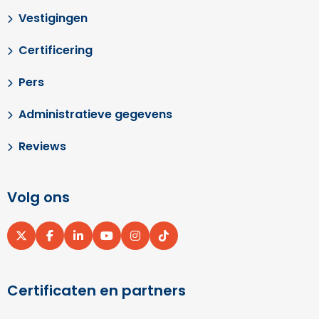
Vestigingen
Certificering
Pers
Administratieve gegevens
Reviews
Volg ons
Ga
Ga
Ga
Ga
Ga
Ga
naar
naar
naar
naar
naar
naar
X
Facebook
LinkedIn
YouTube
Instagram
pinterest
Certificaten en partners