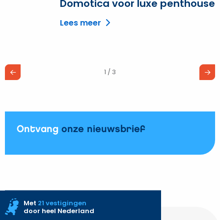
m
Domotica voor luxe penthouse
o
Lees meer
D
v
l
p
1 / 3
Ontvang
onze nieuwsbrief
Met
21 vestigingen
door heel Nederland
Site