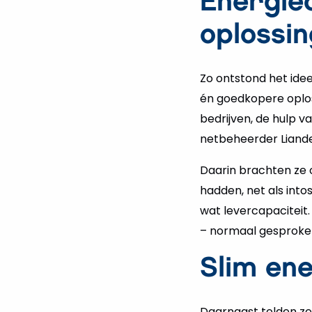
Energie
oplossin
Zo ontstond het ide
én goedkopere oplos
bedrijven, de hulp 
netbeheerder Liander
Daarin brachten ze 
hadden, net als int
wat levercapaciteit
– normaal gesproken
Slim e
Daarnaast telden ze