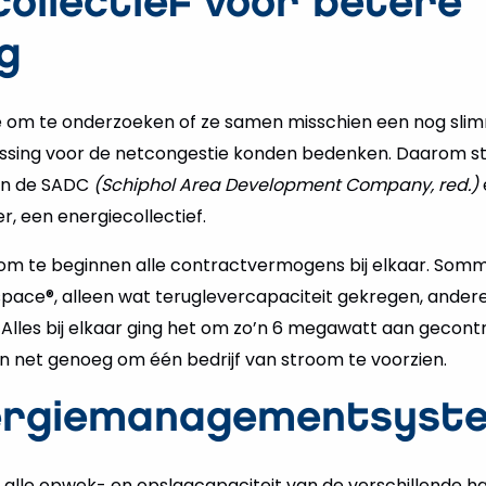
collectief voor betere
g
e om te onderzoeken of ze samen misschien een nog sl
sing voor de netcongestie konden bedenken. Daarom sta
van de SADC
(Schiphol Area Development Company, red.)
, een energiecollectief.
om te beginnen alle contractvermogens bij elkaar. Somm
ospace®, alleen wat teruglevercapaciteit gekregen, ande
. Alles bij elkaar ging het om zo’n 6 megawatt aan geco
 net genoeg om één bedrijf van stroom te voorzien.
nergiemanagementsyst
 alle opwek- en opslagcapaciteit van de verschillende ha