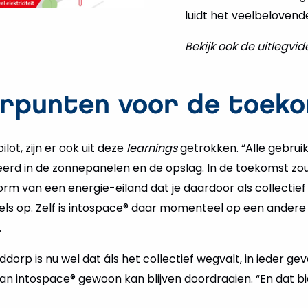
o
luidt het veelbelovende
elen
Bekijk ook de uitlegvi
rpunten voor de toek
pilot, zijn er ook uit deze
learnings
getrokken. “Alle gebruik
eerd in de zonnepanelen en de opslag. In de toekomst zo
rm van een energie-eiland dat je daardoor als collectief 
els op. Zelf is intospace® daar momenteel op een andere
.
dorp is nu wel dat áls het collectief wegvalt, in ieder gev
van intospace® gewoon kan blijven doordraaien. “En dat b