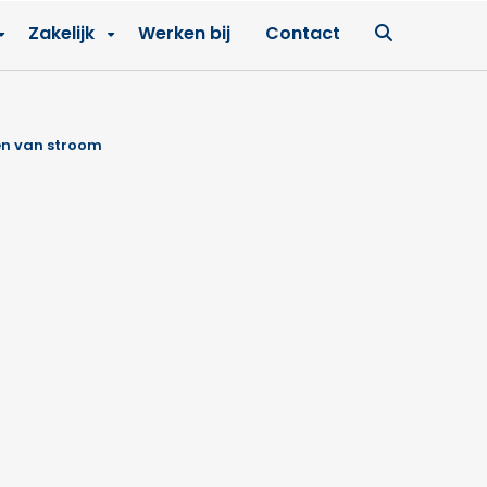
Ga
Zakelijk
Werken bij
Contact
naar
zoekpagin
ien van stroom