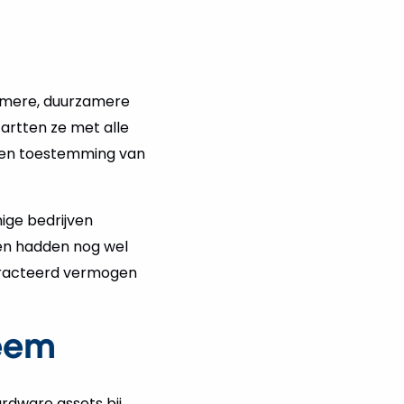
immere, duurzamere
rtten ze met alle
en toestemming van
ige bedrijven
ren hadden nog wel
ntracteerd vermogen
eem
rdware assets bij