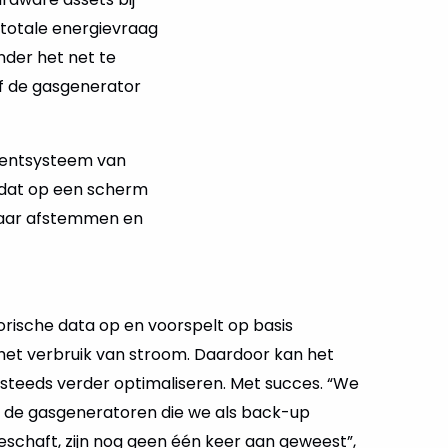
 totale energievraag
nder het net te
of de gasgenerator
ementsysteem van
, dat op een scherm
lkaar afstemmen en
orische data op en voorspelt op basis
et verbruik van stroom. Daardoor kan het
g steeds verder optimaliseren. Met succes. “We
 en de gasgeneratoren die we als back-up
schaft, zijn nog geen één keer aan geweest”,