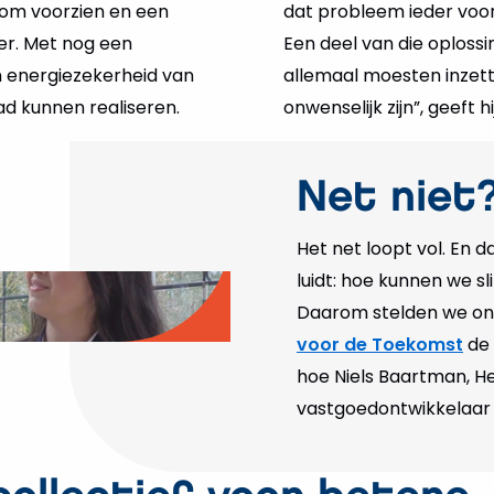
oom voorzien en een
dat probleem ieder voor
er. Met nog een
Een deel van die oplossi
 energiezekerheid van
allemaal moesten inzette
ad kunnen realiseren.
onwenselijk zijn”, geeft hi
Net niet
Het net loopt vol. En
luidt: hoe kunnen we s
Daarom stelden we onz
o
voor de Toekomst
de 
elen
hoe Niels Baartman, He
vastgoedontwikkelaar 