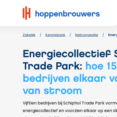
Hoppenbrouwers
|
Waar
techniek
leeft
Zakelijk
Kennisbank
Netcongestie
Ener
/
/
/
Energiecollectief 
Trade Park:
hoe 15
bedrijven elkaar v
van stroom
Vijftien bedrijven bij Schiphol Trade Park vo
energiecollectief en voorzien elkaar op een 