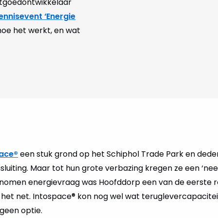
stgoedontwikkelaar
ennisevent ‘Energie
hoe het werkt, en wat
pace®
een stuk grond op het Schiphol Trade Park en ded
uiting. Maar tot hun grote verbazing kregen ze een ‘nee
nomen energievraag was Hoofddorp een van de eerste re
het net. Intospace® kon nog wel wat teruglevercapaciteit
geen optie.