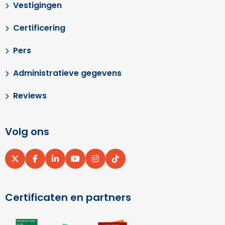
Vestigingen
Certificering
Pers
Administratieve gegevens
Reviews
Volg ons
Ga
Ga
Ga
Ga
Ga
Ga
naar
naar
naar
naar
naar
naar
X
Facebook
LinkedIn
YouTube
Instagram
pinterest
Certificaten en partners
Ga
Ga