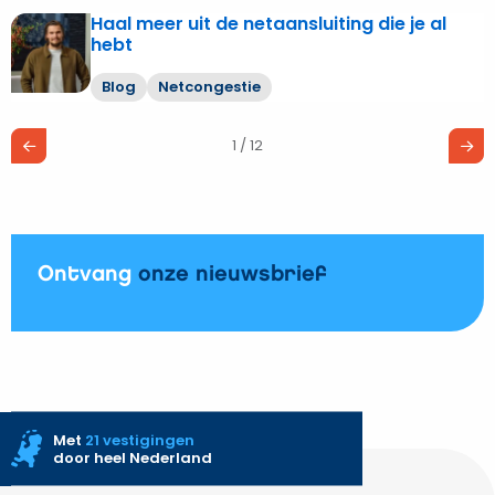
Haal meer uit de netaansluiting die je al
Lees
hebt
meer
over
Blog
Netcongestie
Haal
meer
1 / 12
uit
de
netaansluiting
die je al
hebt
Ontvang
onze nieuwsbrief
Met
21 vestigingen
door heel Nederland
Site