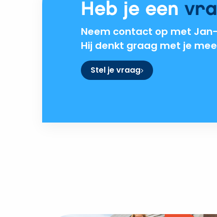
Heb je een
vr
Neem contact op met Jan-
Hij denkt graag met je mee
Stel je vraag