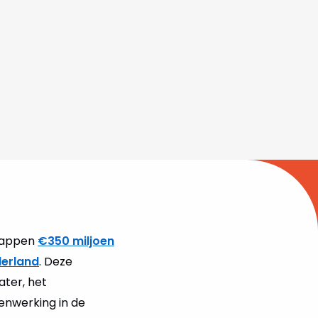
chappen
€350 miljoen
derland
. Deze
ater, het
enwerking in de