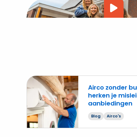
Vide
afsp
Airco zonder bu
herken je misl
aanbiedingen
Lees
meer
Blog
Airco's
over
Airco
zonder