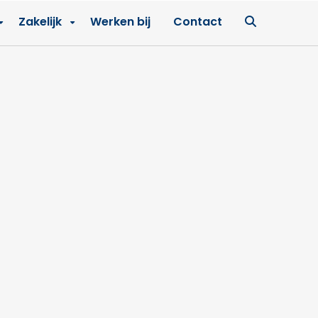
Ga
Zakelijk
Werken bij
Contact
naar
zoekpagin