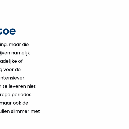
toe
ing, maar die
jven namelijk
delijke of
ng voor de
ntensiever.
r te leveren niet
droge periodes
, maar ook de
zullen slimmer met