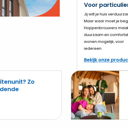
Voor particuli
o
Jij wilt je huis verduurz
Maar waar moet je beg
elen
Hoppenbrouwers maak
duurzaam en comforta
wonen mogelijk, voor
iedereen.
Bekijk onze produ
itenunit? Zo
eidende
Lees
meer
over
Cv-
ketel