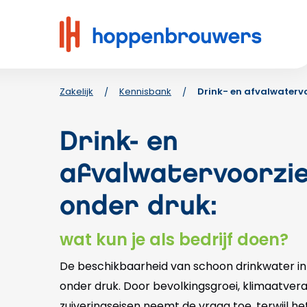
Hoppenbrouwers
|
Waar
techniek
leeft
Zakelijk
Kennisbank
Drink- en afvalwatervo
/
/
Drink- en
afvalwatervoorzie
onder druk:
wat kun je als bedrijf doen?
De beschikbaarheid van schoon drinkwater in
onder druk. Door bevolkingsgroei, klimaatver
zuiveringseisen neemt de vraag toe, terwijl he