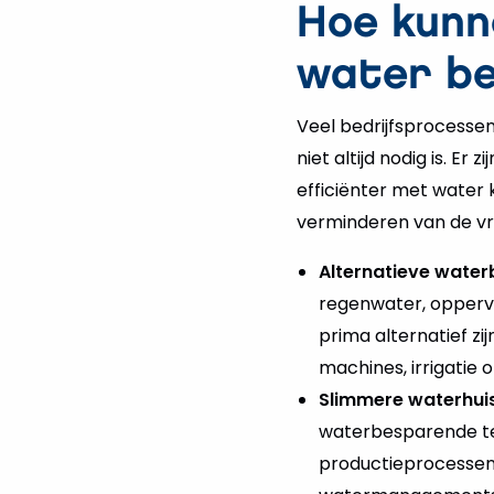
Hoe kunn
water b
Veel bedrijfsprocessen
niet altijd nodig is. E
efficiënter met water
verminderen van de vr
Alternatieve water
regenwater, opperv
prima alternatief zi
machines, irrigatie 
Slimmere waterhui
waterbesparende te
productieprocessen