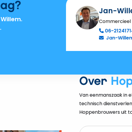
aag?
Jan-Wil
Willem.
Commercieel
.
06-2124171
Jan-Wille
Over
Ho
Van eenmanszaak in el
technisch dienstverlen
Hoppenbrouwers uit tot