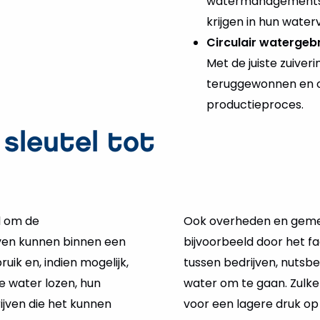
watermanagementsys
krijgen in hun water
Circulair watergebr
Met de juiste zuive
teruggewonnen en o
productieproces.
sleutel tot
al om de
Ook overheden en gemee
ven kunnen binnen een
bijvoorbeeld door het f
k en, indien mogelijk,
tussen bedrijven, nutsb
e water lozen, hun
water om te gaan. Zulke 
jven die het kunnen
voor een lagere druk op