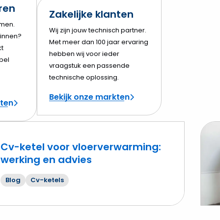
eren
Zakelijke klanten
amen.
Wij zijn jouw technisch partner.
innen?
Met meer dan 100 jaar ervaring
t
hebben wij voor ieder
bel
vraagstuk een passende
technische oplossing.
Bekijk onze markten
cten
Cv-ketel voor vloerverwarming:
werking en advies
Lees
mee
Blog
Cv-ketels
over
Is
onde