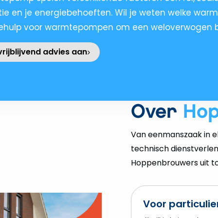
atie en je energiebehoeften. Wil je weten welke war
uzehulp voor warmtepompen om een weloverwogen b
rijblijvend advies aan
Over
Ho
Van eenmanszaak in el
technisch dienstverlen
Hoppenbrouwers uit tot
Voor particuli