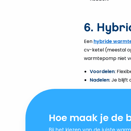
6. Hybr
Een
hybride warm
cv-ketel (meestal o
warmtepomp niet vo
Voordelen
: Flexi
Nadelen
: Je blij
Hoe maak je de b
Bij het kiezen van de juiste war