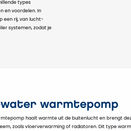
hillende types
 en voordelen. In
 een rij, van lucht-
ler systemen, zodat je
t-water warmtepomp
rmtepomp haalt warmte uit de buitenlucht en brengt de
em, zoals vloerverwarming of radiatoren. Dit type war