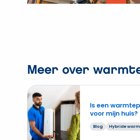
Vide
afsp
Meer over warmt
Is een warmte
voor mijn huis?
Lees
meer
Blog
Hybride war
over