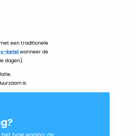
et een traditionele
cv-ketel
wanneer de
e dagen).
atie.
duurzaam is.
ng?
s het type woning, de