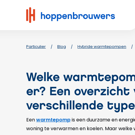
Hoppenbrouwers
|
Waar
techniek
leeft
Particulier
Blog
Hybride warmtepompen
/
/
/
Welke warmtepomp
er? Een overzicht
verschillende typ
Een
warmtepomp
is een duurzame en energi
woning te verwarmen en koelen. Maar welk