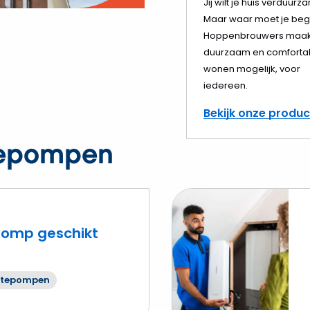
o
Jij wilt je huis verduurz
Maar waar moet je beg
elen
Hoppenbrouwers maak
duurzaam en comforta
wonen mogelijk, voor
iedereen.
Bekijk onze produ
epompen
pomp geschikt
Lees
meer
mtepompen
over