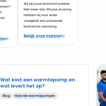
amen.
Wij zijn jouw technisch partner.
innen?
Met meer dan 100 jaar ervaring
t
hebben wij voor ieder
bel
vraagstuk een passende
technische oplossing.
Bekijk onze markten
cten
Wat kost een warmtepomp en
wat levert het op?
Lees
mee
Blog
Hybride warmtepompen
over