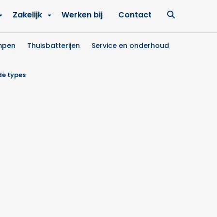
Ga
Zakelijk
Werken bij
Contact
naar
zoekpagin
mpen
Thuisbatterijen
Service en onderhoud
de types