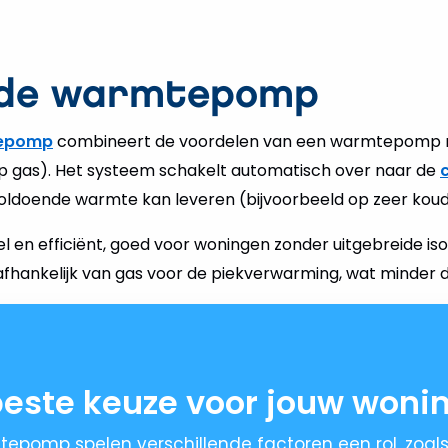
ide warmtepomp
tepomp
combineert de voordelen van een warmtepomp m
p gas). Het systeem schakelt automatisch over naar de
ldoende warmte kan leveren (bijvoorbeeld op zeer koud
bel en efficiënt, goed voor woningen zonder uitgebreide isol
ft afhankelijk van gas voor de piekverwarming, wat minder 
este keuze voor jouw woni
mtepomp spelen verschillende factoren een rol, zoal