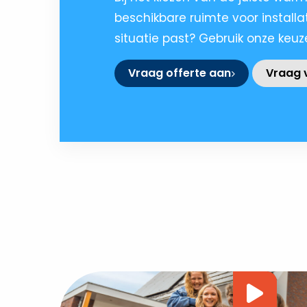
beschikbare ruimte voor install
situatie past? Gebruik onze ke
Vraag offerte aan
Vraag v