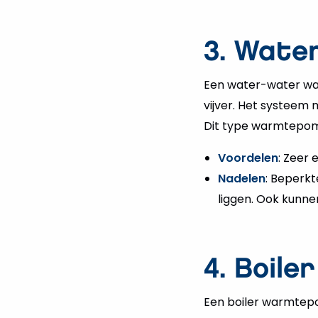
3. Wat
Een water-water war
vijver. Het systeem 
Dit type warmtepomp
Voordelen
: Zeer
Nadelen
: Beperk
liggen. Ook kunnen
4. Boil
Een boiler warmtepo