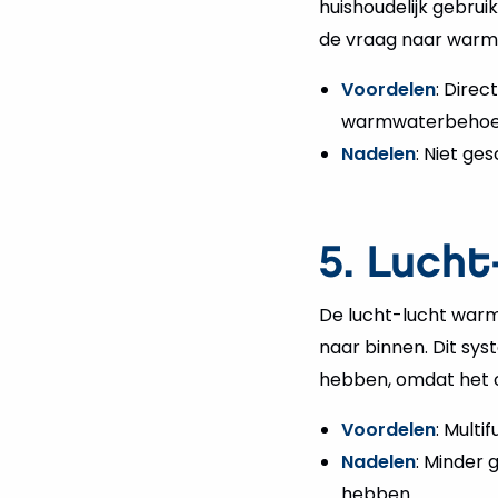
huishoudelijk gebru
de vraag naar warm 
Voordelen
: Dire
warmwaterbehoe
Nadelen
: Niet ge
5. Luch
De lucht-lucht warm
naar binnen. Dit sy
hebben, omdat het oo
Voordelen
: Multi
Nadelen
: Minder 
hebben.