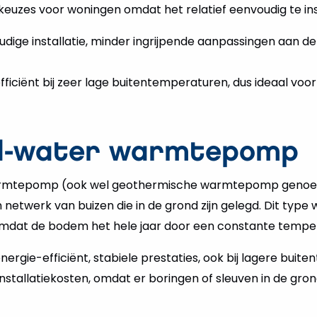
euzes voor woningen omdat het relatief eenvoudig te inst
udige installatie, minder ingrijpende aanpassingen aan de
efficiënt bij zeer lage buitentemperaturen, dus ideaal voo
nd-water warmtepomp
rmtepomp (ook wel geothermische warmtepomp genoe
 netwerk van buizen die in de grond zijn gelegd. Dit typ
, omdat de bodem het hele jaar door een constante tempe
energie-efficiënt, stabiele prestaties, ook bij lagere bui
installatiekosten, omdat er boringen of sleuven in de g