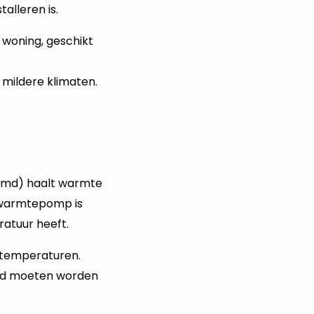
alleren is.
 woning, geschikt
r mildere klimaten.
md) haalt warmte
e warmtepomp is
ratuur heeft.
tentemperaturen.
rond moeten worden