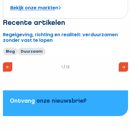
Bekijk onze markten
Recente artikelen
Regelgeving, richting en realiteit: verduurzamen
Lees
zonder vast te lopen
meer
over
Blog
Duurzaam
Regelgeving,
richting
1 / 12
en
realiteit:
verduurzamen
zonder
vast
Ontvang
onze nieuwsbrief
te
lopen