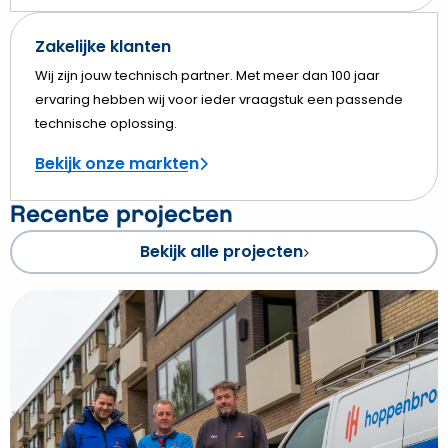
Zakelijke klanten
Wij zijn jouw technisch partner. Met meer dan 100 jaar
ervaring hebben wij voor ieder vraagstuk een passende
technische oplossing.
Bekijk onze markten
Recente projecten
Bekijk alle projecten
Bekijk
Verzorgingshuis
in
Assen
krijgt
nieuwe
bestemming