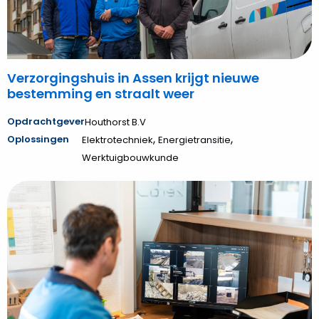
en
straalt
weer
Verzorgingshuis in Assen krijgt nieuwe
bestemming en straalt weer
Opdrachtgever
Houthorst B.V
,
,
Oplossingen
Elektrotechniek
Energietransitie
Werktuigbouwkunde
Bekijk
Hoppenbrouwers
bezorgt
PreZero
specialistisch
camerasysteem