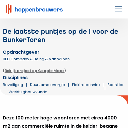
Hoppenbrouwers
|
Men
Waar
techniek
De laatste puntjes op de i voor de
leeft
BunkerToren
Opdrachtgever
RED Company & Being & Van Wijnen
(Bekijk project op Google Maps)
Disciplines
Beveiliging
Duurzame energie
Elektrotechniek
Sprinkler
Werktuigbouwkunde
Deze 100 meter hoge woontoren met circa 4000
m2 aan commerciële ruimte in de kelder, begane