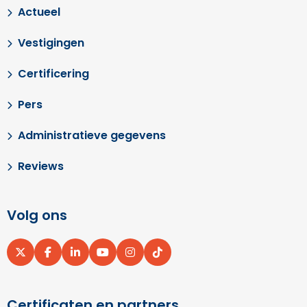
Actueel
Vestigingen
Certificering
Pers
Administratieve gegevens
Reviews
Volg ons
Ga
Ga
Ga
Ga
Ga
Ga
naar
naar
naar
naar
naar
naar
X
Facebook
LinkedIn
YouTube
Instagram
pinterest
Certificaten en partners