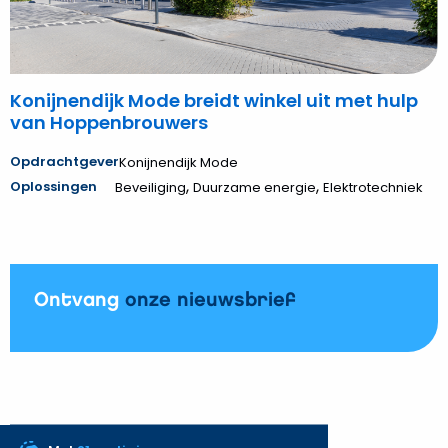
Hoppenbrouwers
Konijnendijk Mode breidt winkel uit met hulp
van Hoppenbrouwers
Opdrachtgever
Konijnendijk Mode
,
,
Oplossingen
Beveiliging
Duurzame energie
Elektrotechniek
Ontvang
onze nieuwsbrief