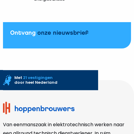
Ontvang
onze nieuwsbrief
Met
21 vestigingen
door heel Nederland
Site
footer
Van eenmanszaak in elektrotechnisch werken naar
een allround technisch dienstverlener. In ruim