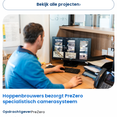
Bekijk alle projecten
Bekijk
Hoppenbrouwers
bezorgt
PreZero
specialistisch
camerasysteem
Hoppenbrouwers bezorgt PreZero
specialistisch camerasysteem
Opdrachtgever
PreZero