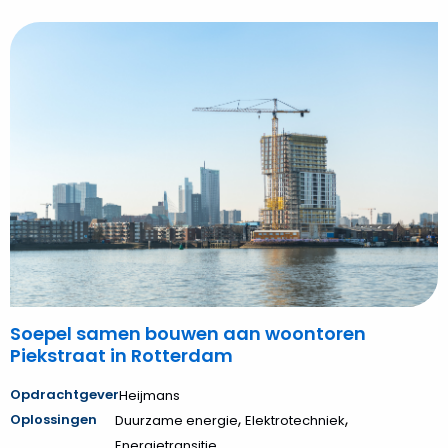
Bekijk
Soepel
samen
bouwen
aan
woontoren
Piekstraat
in
Rotterdam
Soepel samen bouwen aan woontoren
Piekstraat in Rotterdam
Opdrachtgever
Heijmans
,
,
Oplossingen
Duurzame energie
Elektrotechniek
Energietransitie