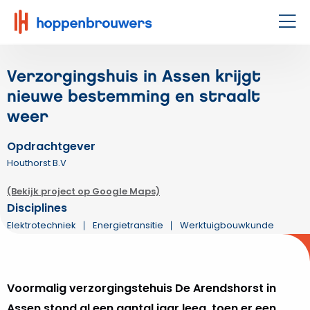
Hoppenbrouwers
|
Men
Waar
techniek
Verzorgingshuis in Assen krijgt
leeft
nieuwe bestemming en straalt
weer
Opdrachtgever
Houthorst B.V
(Bekijk project op Google Maps)
Disciplines
Elektrotechniek
Energietransitie
Werktuigbouwkunde
Voormalig verzorgingstehuis De Arendshorst in
Assen stond al een aantal jaar leeg, toen er een