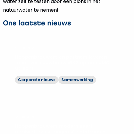
water zelf te testen door een plons in het
natuurwater te nemen!
Ons laatste nieuws
23 juli 2026
Hoppenbrouwers en partners leveren
fase 1 vernieuwbouw WKZ op aan UMC
Utrecht
Corporate nieuws
Samenwerking
Bekijk
Hoppenbrouwers
en
partners
leveren
14 juli 2026
fase
Hoppenbrouwers moderniseert
1
rioolwaterzuiveringen Vechtstromen