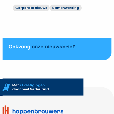
vernieuwbouw
Corporate nieuws
Samenwerking
WKZ
Bekijk
op
Hoppenbrouwers
aan
moderniseert
UMC
rioolwaterzuiveringen
Utrecht
Vechtstromen
Ontvang
onze nieuwsbrief
Met
21 vestigingen
door heel Nederland
Site
footer