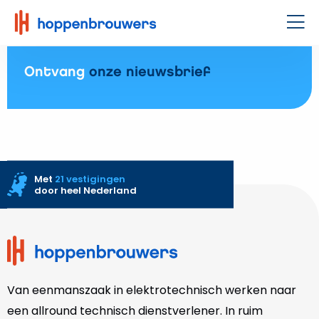
Hoppenbrouwers
|
Men
Waar
techniek
Ontvang
onze nieuwsbrief
leeft
Met
21 vestigingen
door heel Nederland
Site
footer
Van eenmanszaak in elektrotechnisch werken naar
een allround technisch dienstverlener. In ruim