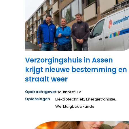
Verzorgingshuis
in
Assen
krijgt
nieuwe
bestemming
en
straalt
weer
Verzorgingshuis in Assen
krijgt nieuwe bestemming en
straalt weer
Opdrachtgever
Houthorst B.V
,
,
Oplossingen
Elektrotechniek
Energietransitie
Werktuigbouwkunde