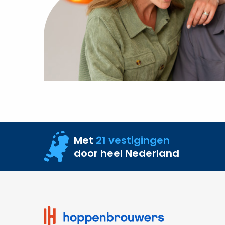
Met
21 vestigingen
door heel Nederland
Site
footer