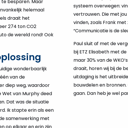
 te besparen. Maar
systeem overwegen: vind 
nvankelijk helemaal
vertrouwen. Die met jou
els draait het
vinden, zoals Frank met z
eveer 274 ton CO2
“Communicatie is de sleu
auto de wereld rond! Ook
Paul sluit af met de ver
bij ETZ Elisabeth met de 
oplossing
maar 30% van de WKO’s g
draait, horen wij bij de 
uidige wonderbaarlijk
uitdaging is het uitbre
 één van de
bouwdelen en bronnen. 
er diep weg, waardoor
gaan. Dan heb je wel par
De Wet van Murphy deed
an. Dat was de situatie
d. Ik stapte erin als een
n de samenwerking met
n op elkaar en erin zijn