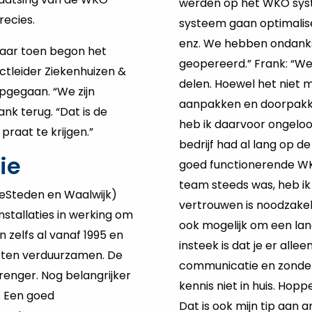
werden op het WKO syst
recies.
systeem gaan optimalise
enz. We hebben ondanks
Maar toen begon het
geopereerd.” Frank: “We
ctleider Ziekenhuizen &
delen. Hoewel het niet 
iepgegaan. “We zijn
aanpakken en doorpakke
ank terug. “Dat is de
heb ik daarvoor ongeloof
raat te krijgen.”
bedrijf had al lang op d
ie
goed functionerende WKO
team steeds was, heb ik 
eeSteden en Waalwijk)
vertrouwen is noodzakeli
nstallaties in werking om
ook mogelijk om een lang
 zelfs al vanaf 1995 en
insteek is dat je er all
oeten verduurzamen. De
communicatie en zonder
renger. Nog belangrijker
kennis niet in huis. Ho
. Een goed
Dat is ook mijn tip aan 