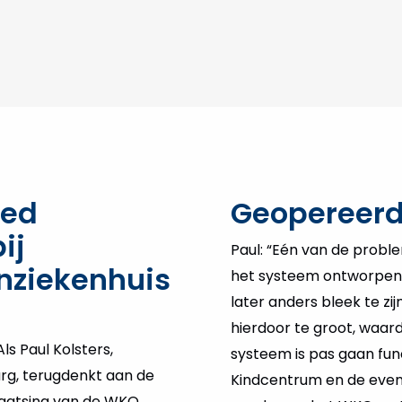
oed
Geopereerd
ij
Paul: “Eén van de prob
nziekenhuis
het systeem ontworpen 
later anders bleek te z
hierdoor te groot, waar
ls Paul Kolsters,
systeem is pas gaan fu
rg, terugdenkt aan de
Kindcentrum en de even
laatsing van de WKO