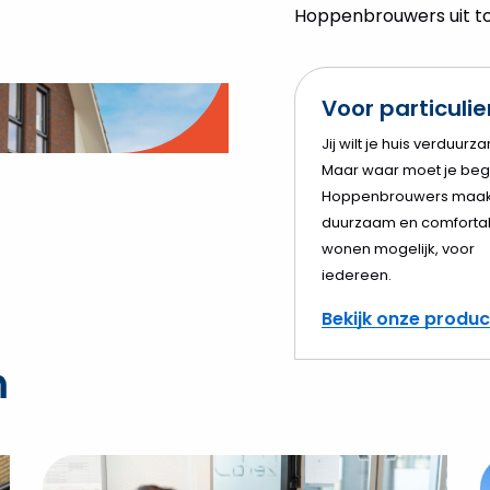
Hoppenbrouwers uit tot
Voor particuli
o
Jij wilt je huis verduurz
Maar waar moet je beg
elen
Hoppenbrouwers maak
duurzaam en comforta
wonen mogelijk, voor
iedereen.
Bekijk onze produ
n
Bekijk
B