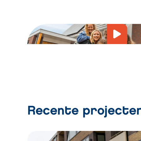
Vide
afsp
Recente projecte
Bekijk