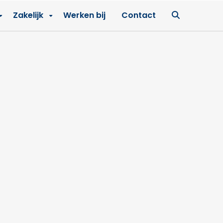
Ga
Zakelijk
Werken bij
Contact
naar
zoekpagin