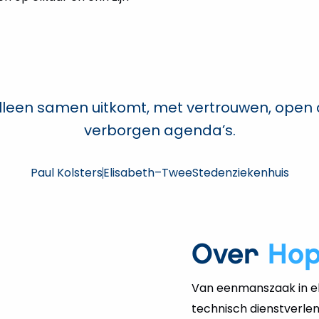
er alleen samen uitkomt, met vertrouwen, ope
verborgen agenda’s.
Paul Kolsters
Elisabeth–TweeStedenziekenhuis
Over
Ho
Van eenmanszaak in el
technisch dienstverlen