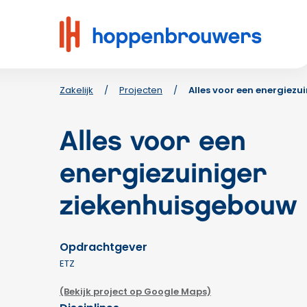
Hoppenbrouwers
|
Waar
techniek
leeft
Zakelijk
/
Projecten
/
Alles voor een energiez
Alles voor een
energiezuiniger
ziekenhuisgebouw
Opdrachtgever
ETZ
(Bekijk project op Google Maps)