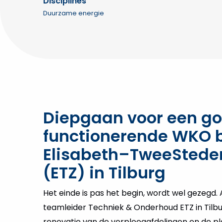
Disciplines
Duurzame energie
Diepgaan voor een g
functionerende WKO b
Elisabeth–TweeStede
(ETZ) in Tilburg
Het einde is pas het begin, wordt wel gezegd. A
teamleider Techniek & Onderhoud ETZ in Tilbu
renovatie van de verpleegafdelingen en de p