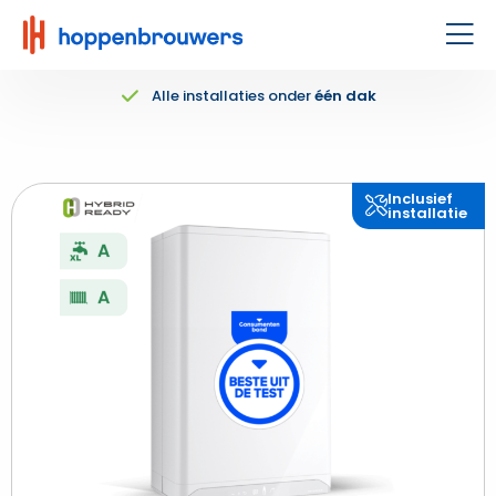
Hoppenbrouwers
|
Men
Waar
Alle installaties onder
één dak
techniek
leeft
Inclusief
installatie