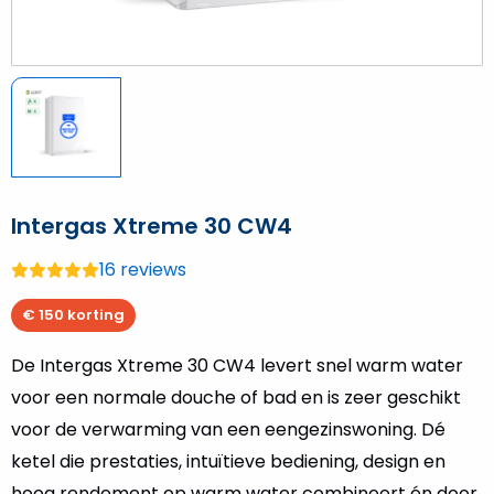
Intergas Xtreme 30 CW4
16 reviews
Gemiddelde
beoordeling:
€ 150 korting
4.8
van
De Intergas Xtreme 30 CW4 levert snel warm water
de
voor een normale douche of bad en is zeer geschikt
5
voor de verwarming van een eengezinswoning. Dé
ketel die prestaties, intuïtieve bediening, design en
hoog rendement op warm water combineert én door