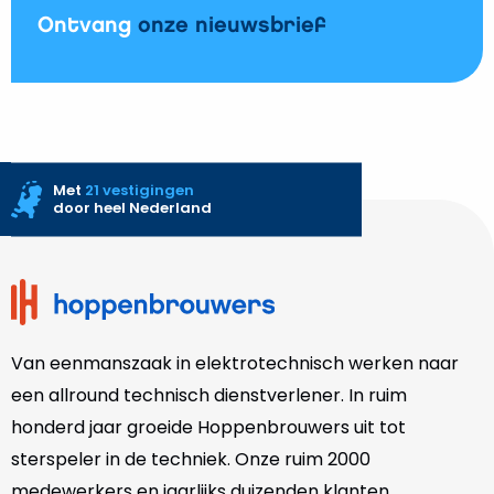
Ontvang
onze nieuwsbrief
Met
21 vestigingen
door heel Nederland
Site
footer
Van eenmanszaak in elektrotechnisch werken naar
een allround technisch dienstverlener. In ruim
honderd jaar groeide Hoppenbrouwers uit tot
sterspeler in de techniek. Onze
ruim 2000
medewerkers en jaarlijks duizenden klanten