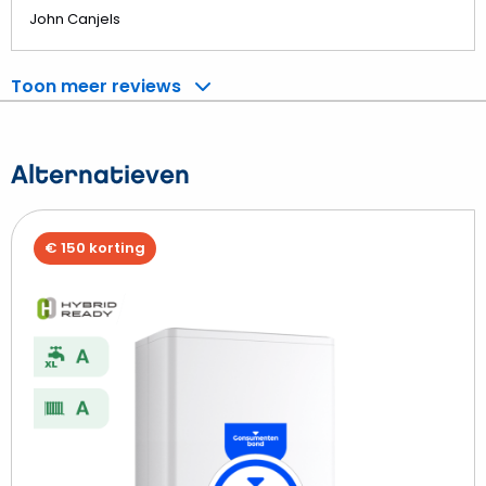
John Canjels
Toon meer reviews
Alternatieven
€ 150 korting
Beki
Int
Xtr
36
CW