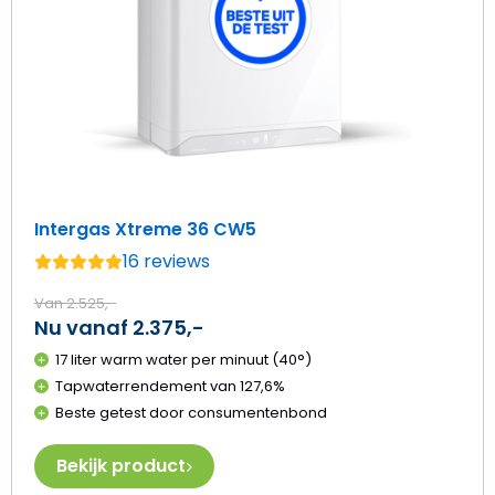
Intergas Xtreme 36 CW5
16 reviews
Gemiddelde
beoordeling:
Van 2.525,-
4.8
Nu vanaf 2.375,-
van
17 liter warm water per minuut (40°)
de
Tapwaterrendement van 127,6%
5
Beste getest door consumentenbond
Bekijk product