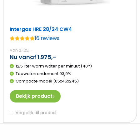
Intergas HRE 28/24 CW4
16 reviews
Gemiddelde
beoordeling:
Van 2.125,-
4.8
Nu vanaf 1.975,-
van
12,5 liter warm water per minuut (40°)
de
Tapwaterrendement 93,9%
5
Compacte model (65x45x245)
Bekijk product
Vergelijk dit product