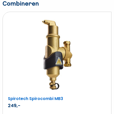
Combineren
Beki
Spi
Spi
MB
Spirotech Spirocombi MB3
249,-