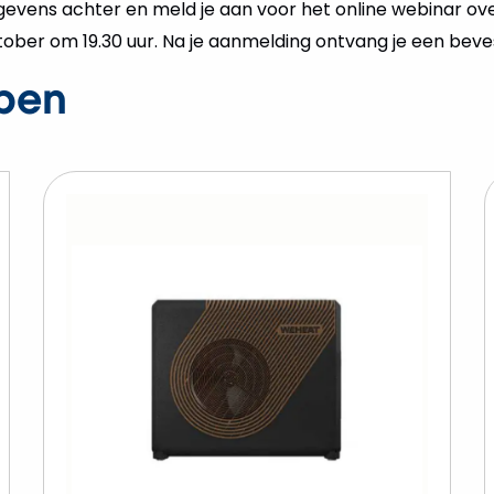
egevens achter en meld je aan voor het online webinar
ber om 19.30 uur. Na je aanmelding ontvang je een bevesti
pen
ekijk
Bekijk
eheat
Wehea
lint
Sparro
ybride
Hybride
armtepomp
warmt