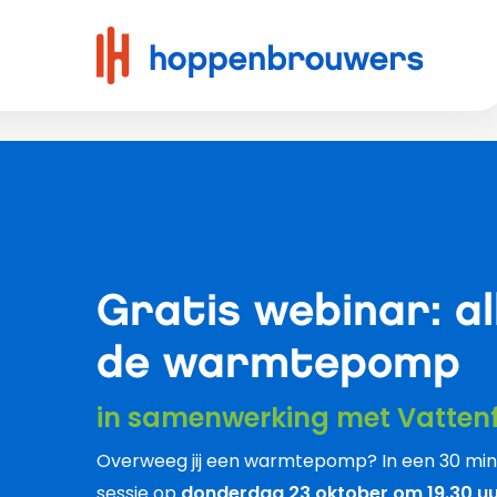
Hoppenbrouwers
|
Waar
techniek
leeft
Gratis webinar: al
de warmtepomp
in samenwerking met Vattenf
Overweeg jij een warmtepomp? In een 30 min
sessie op
donderdag 23 oktober om 19.30 u