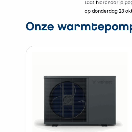
Laat hieronder je g
op donderdag 23 okto
Onze warmtepom
B
W
F
H
w