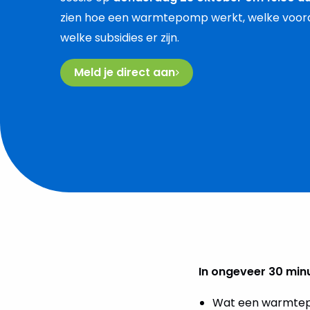
zien hoe een warmtepomp werkt, welke voord
welke subsidies er zijn.
Meld je direct aan
In ongeveer 30 minut
Wat een warmtep