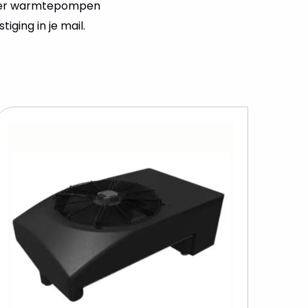
 over warmtepompen
ging in je mail.
Bekijk
t
Weheat
w
Blackbird
Hybride
epomp
warmtepom