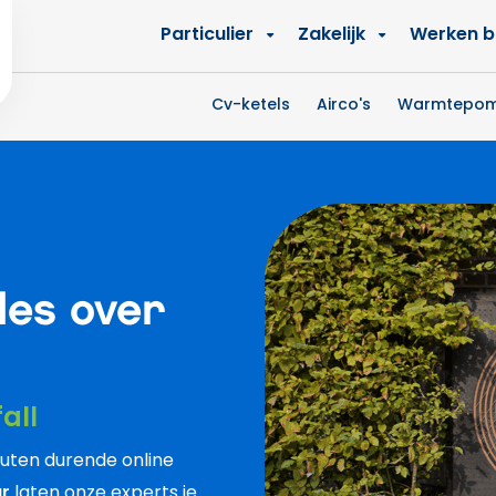
Zakelijk
Werken bi
Particulier
Cv-ketels
Airco's
Warmtepo
les over
all
uten durende online
ur
laten onze experts je