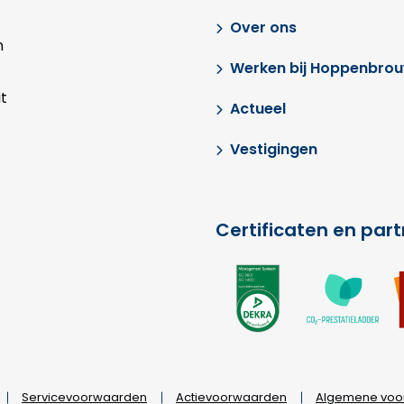
Over ons
n
Werken bij Hoppenbro
t
Actueel
Vestigingen
Certificaten en par
Ga
G
naar
na
externe
ex
link
lin
Servicevoorwaarden
Actievoorwaarden
Algemene voo