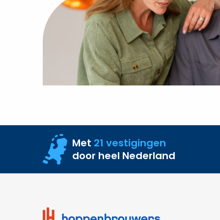
Met
21 vestigingen
door heel Nederland
Site
footer