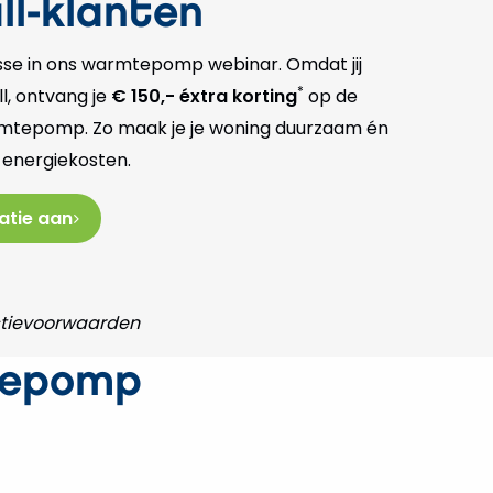
ll-klanten
esse in ons warmtepomp webinar. Omdat jij
*
ll, ontvang je
€ 150,- éxtra korting
op de
mtepomp. Zo maak je je woning duurzaam én
e energiekosten.
atie aan
actievoorwaarden
tepomp