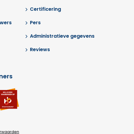
Certificering
uwers
Pers
Administratieve gegevens
Reviews
tners
Ga
a
naar
ar
externe
terne
link
k
rwaarden