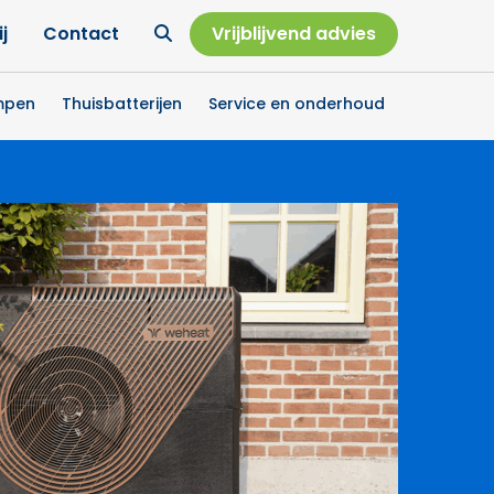
Ga
j
Contact
Vrijblijvend advies
naar
zoekpagina
mpen
Thuisbatterijen
Service en onderhoud