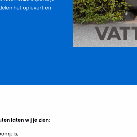
elen het oplevert en
en laten wij je zien:
omp is;