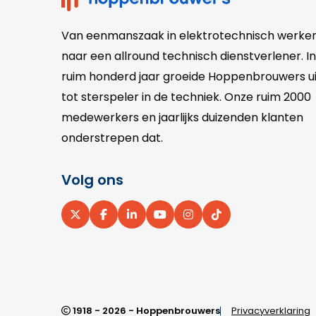
Van eenmanszaak in elektrotechnisch werke
naar een allround technisch dienstverlener. In
ruim honderd jaar groeide Hoppenbrouwers ui
tot sterspeler in de techniek. Onze
ruim 2000
medewerkers en jaarlijks duizenden klanten
onderstrepen dat.
Volg ons
Ga
Ga
Ga
Ga
Ga
Ga
naar
naar
naar
naar
naar
naar
X
Facebook
LinkedIn
YouTube
Instagram
pinterest
1918 - 2026 - Hoppenbrouwers
Privacyverklaring