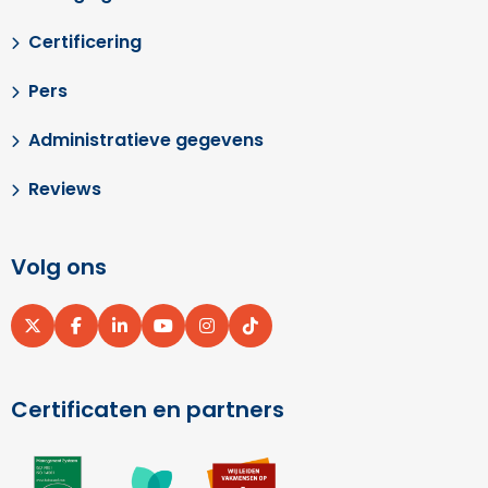
Certificering
Pers
Administratieve gegevens
Reviews
Volg ons
Ga
Ga
Ga
Ga
Ga
Ga
naar
naar
naar
naar
naar
naar
X
Facebook
LinkedIn
YouTube
Instagram
pinterest
Certificaten en partners
Ga
Ga
Ga
naar
naar