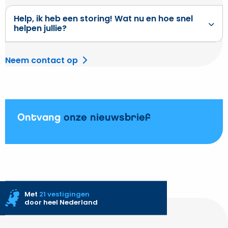
Help, ik heb een storing! Wat nu en hoe snel
helpen jullie?
Neem contact op
Ontvang
onze nieuwsbrief
Met
21 vestigingen
door heel Nederland
Site
footer