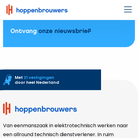
Hoppenbrouwers
|
Men
Waar
techniek
Ontvang
onze nieuwsbrief
leeft
Met
21 vestigingen
door heel Nederland
Site
footer
Van eenmanszaak in elektrotechnisch werken naar
een allround technisch dienstverlener. In ruim