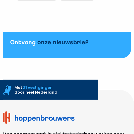
Bekijk
op
Hoppenbrouwers
aan
moderniseert
UMC
rioolwaterzuiveringen
Utrecht
Vechtstromen
Ontvang
onze nieuwsbrief
Met
21 vestigingen
door heel Nederland
Site
footer