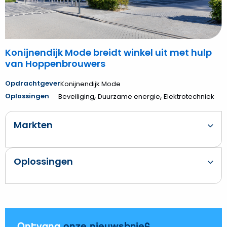
Hoppenbrouwers
Konijnendijk Mode breidt winkel uit met hulp
van Hoppenbrouwers
Opdrachtgever
Konijnendijk Mode
,
,
Oplossingen
Beveiliging
Duurzame energie
Elektrotechniek
Markten
Oplossingen
Ontvang
onze nieuwsbrief