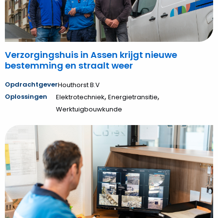
en
straalt
weer
Verzorgingshuis in Assen krijgt nieuwe
bestemming en straalt weer
Opdrachtgever
Houthorst B.V
,
,
Oplossingen
Elektrotechniek
Energietransitie
Werktuigbouwkunde
Bekijk
Hoppenbrouwers
bezorgt
PreZero
specialistisch
camerasysteem