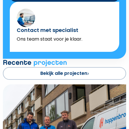
Contact met specialist
Ons team staat voor je klaar.
Recente
projecten
Bekijk alle projecten
Bekijk
Verzorgingshuis
in
Assen
krijgt
nieuwe
bestemming