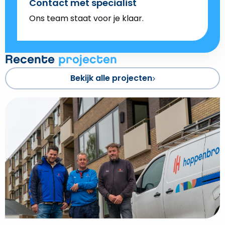
Contact met specialist
Ons team staat voor je klaar.
Recente
projecten
Bekijk alle projecten
Bekijk
Verzorgingshuis
in
Assen
krijgt
nieuwe
bestemming
en
straalt
weer