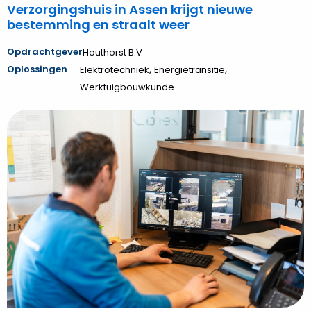
Verzorgingshuis in Assen krijgt nieuwe
bestemming en straalt weer
Opdrachtgever
Houthorst B.V
,
,
Oplossingen
Elektrotechniek
Energietransitie
Werktuigbouwkunde
Bekijk
Hoppenbrouwers
bezorgt
PreZero
specialistisch
camerasysteem