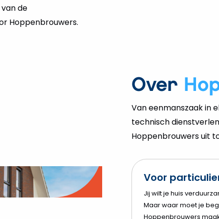
 van de
oor Hoppenbrouwers.
Over
Ho
Van eenmanszaak in el
technisch dienstverlen
Hoppenbrouwers uit tot
Voor particuli
o
Jij wilt je huis verduurz
Maar waar moet je beg
elen
Hoppenbrouwers maak