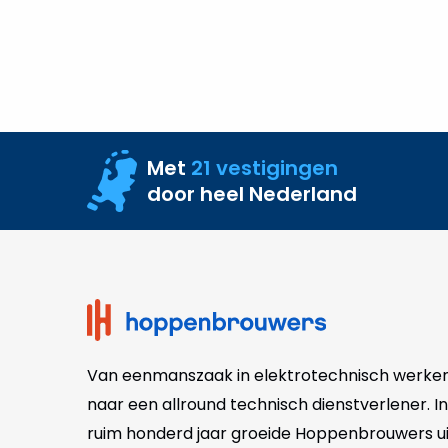
Met
21 vestigingen
door heel Nederland
Site
footer
Van eenmanszaak in elektrotechnisch werke
naar een allround technisch dienstverlener. In
ruim honderd jaar groeide Hoppenbrouwers ui