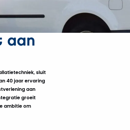
t aan
latietechniek, sluit
an 40 jaar ervaring
stverlening aan
tegratie groeit
de ambitie om