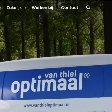
Ga
Zakelijk
Werken bij
Contact
naar
zoekpagin