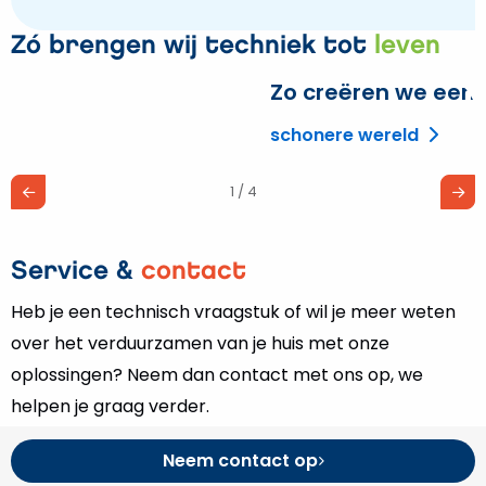
Zó brengen wij techniek tot
leven
Zo creëren we een
L
m
schonere wereld
o
Z
1 / 4
c
e
Service &
contact
Heb je een technisch vraagstuk of wil je meer weten
over het verduurzamen van je huis met onze
oplossingen? Neem dan contact met ons op, we
helpen je graag verder.
Neem contact op