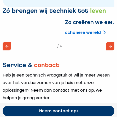
Zó brengen wij techniek tot
leven
Zo creëren we een
L
m
schonere wereld
o
Z
1 / 4
c
e
Service &
contact
Heb je een technisch vraagstuk of wil je meer weten
over het verduurzamen van je huis met onze
oplossingen? Neem dan contact met ons op, we
helpen je graag verder.
Neem contact op