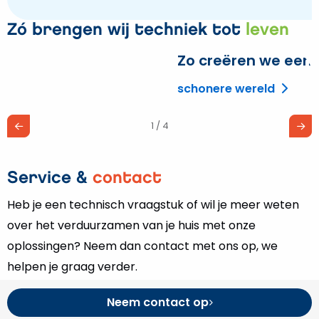
Zó brengen wij techniek tot
leven
Zo creëren we een
L
m
schonere wereld
o
Z
1 / 4
c
e
Service &
contact
Heb je een technisch vraagstuk of wil je meer weten
over het verduurzamen van je huis met onze
oplossingen? Neem dan contact met ons op, we
helpen je graag verder.
Neem contact op