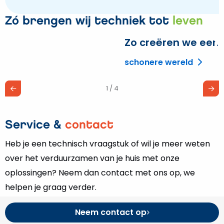
Zó brengen wij techniek tot
leven
Zo creëren we een
L
m
schonere wereld
o
Z
1 / 4
c
e
Service &
contact
Heb je een technisch vraagstuk of wil je meer weten
over het verduurzamen van je huis met onze
oplossingen? Neem dan contact met ons op, we
helpen je graag verder.
Neem contact op