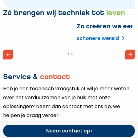
Zó brengen wij techniek tot
leven
Zo creëren we een
L
m
schonere wereld
o
Z
1 / 4
c
e
Service &
contact
Heb je een technisch vraagstuk of wil je meer weten
over het verduurzamen van je huis met onze
oplossingen? Neem dan contact met ons op, we
helpen je graag verder.
Neem contact op