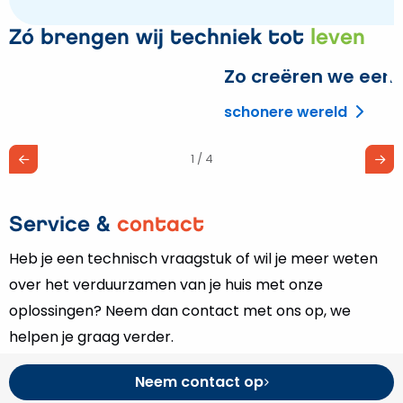
Zó brengen wij techniek tot
leven
Zo creëren we een
L
m
schonere wereld
o
Z
1 / 4
c
e
Service &
contact
Heb je een technisch vraagstuk of wil je meer weten
over het verduurzamen van je huis met onze
oplossingen? Neem dan contact met ons op, we
helpen je graag verder.
Neem contact op