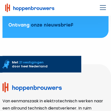
Hoppenbrouwers
|
Men
Waar
techniek
Ontvang
onze nieuwsbrief
leeft
Met
21 vestigingen
door heel Nederland
Site
footer
Van eenmanszaak in elektrotechnisch werken naar
een allround technisch dienstverlener. In ruim