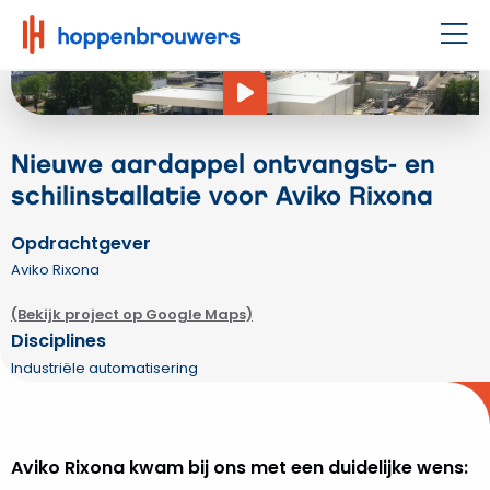
Hoppenbrouwers
|
Men
Waar
Video
techniek
leeft
afspelen
Nieuwe aardappel ontvangst- en
schilinstallatie voor Aviko Rixona
Opdrachtgever
Aviko Rixona
(Bekijk project op Google Maps)
Disciplines
Industriële automatisering
Aviko Rixona kwam bij ons met een duidelijke wens: