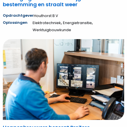
bestemming en straalt weer
Opdrachtgever
Houthorst B.V
,
,
Oplossingen
Elektrotechniek
Energietransitie
Werktuigbouwkunde
Bekijk
Hoppenbrouwers
bezorgt
PreZero
specialistisch
camerasysteem