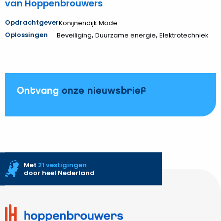
van Hoppenbrouwers
Opdrachtgever
Konijnendijk Mode
,
,
Oplossingen
Beveiliging
Duurzame energie
Elektrotechniek
Ontvang
onze nieuwsbrief
Met
21 vestigingen
door heel Nederland
Site
footer