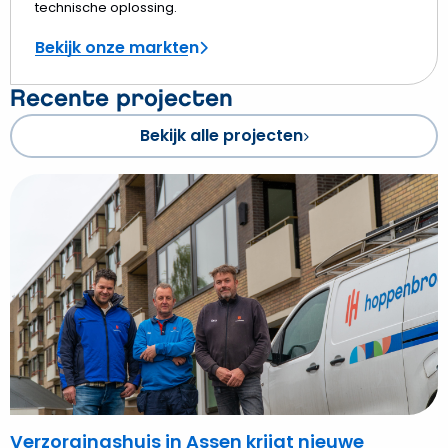
technische oplossing.
Bekijk onze markten
Recente projecten
Bekijk alle projecten
Bekijk
Verzorgingshuis
in
Assen
krijgt
nieuwe
bestemming
en
straalt
weer
Verzorgingshuis in Assen krijgt nieuwe