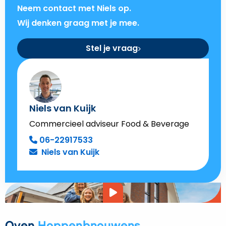
Neem contact met Niels op.
Wij denken graag met je mee.
Stel je vraag
Niels van Kuijk
Commercieel adviseur Food & Beverage
06-22917533
Niels van Kuijk
Video
afspelen