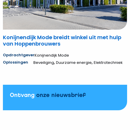
van
Hoppenbrouwers
Konijnendijk Mode breidt winkel uit met hulp
van Hoppenbrouwers
Opdrachtgever
Konijnendijk Mode
,
,
Oplossingen
Beveiliging
Duurzame energie
Elektrotechniek
Ontvang
onze nieuwsbrief