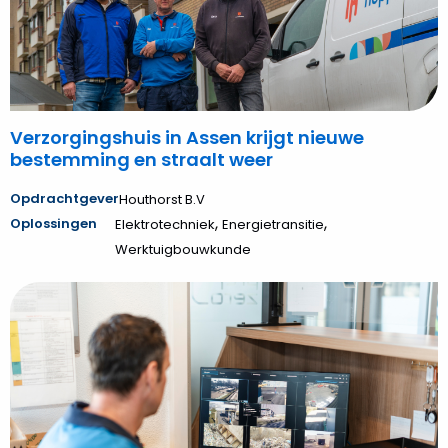
nieuwe
bestemming
en
straalt
weer
Verzorgingshuis in Assen krijgt nieuwe
bestemming en straalt weer
Opdrachtgever
Houthorst B.V
,
,
Oplossingen
Elektrotechniek
Energietransitie
Werktuigbouwkunde
Bekijk
Hoppenbrouwers
bezorgt
PreZero
specialistisch
camerasysteem