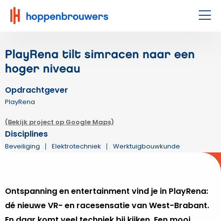
Hoppenbrouwers
|
Men
Waar
techniek
PlayRena tilt simracen naar een
leeft
hoger niveau
Opdrachtgever
PlayRena
(Bekijk project op Google Maps)
Disciplines
Beveiliging
Elektrotechniek
Werktuigbouwkunde
Ontspanning en entertainment vind je in PlayRena:
dé nieuwe VR- en racesensatie van West-Brabant.
En daar komt veel techniek bij kijken. Een mooi