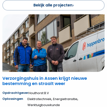
Bekijk alle projecten
Bekijk
Verzorgingshuis
in
Assen
krijgt
nieuwe
bestemming
en
straalt
weer
Verzorgingshuis in Assen krijgt nieuwe
bestemming en straalt weer
Opdrachtgever
Houthorst B.V
,
,
Oplossingen
Elektrotechniek
Energietransitie
Werktuigbouwkunde