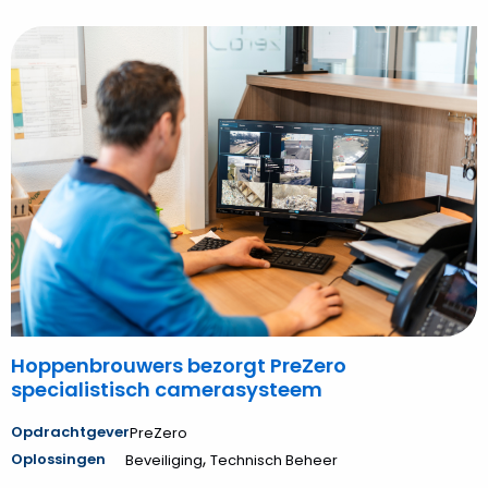
Bekijk
Hoppenbrouwers
bezorgt
PreZero
specialistisch
camerasysteem
Hoppenbrouwers bezorgt PreZero
specialistisch camerasysteem
Opdrachtgever
PreZero
,
Oplossingen
Beveiliging
Technisch Beheer