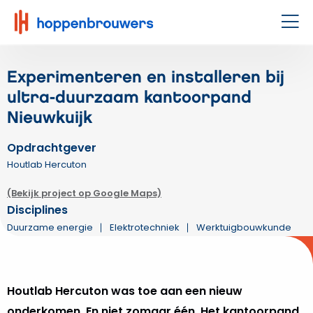
Hoppenbrouwers
|
Men
Waar
techniek
Experimenteren en installeren bij
leeft
ultra-duurzaam kantoorpand
Nieuwkuijk
Opdrachtgever
Houtlab Hercuton
(Bekijk project op Google Maps)
Disciplines
Duurzame energie
Elektrotechniek
Werktuigbouwkunde
Houtlab Hercuton was toe aan een nieuw
onderkomen. En niet zomaar één. Het kantoorpand