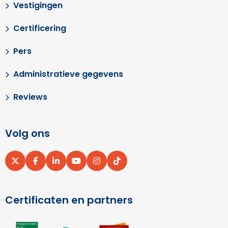
Vestigingen
Certificering
Pers
Administratieve gegevens
Reviews
Volg ons
Ga
Ga
Ga
Ga
Ga
Ga
naar
naar
naar
naar
naar
naar
X
Facebook
LinkedIn
YouTube
Instagram
pinterest
Certificaten en partners
Ga
Ga