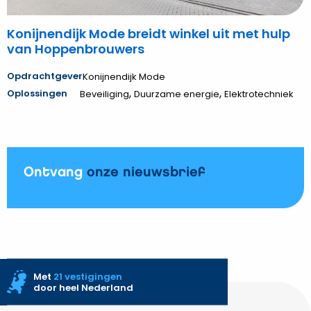
Konijnendijk Mode breidt winkel uit met hulp
van Hoppenbrouwers
Opdrachtgever
Konijnendijk Mode
,
,
Oplossingen
Beveiliging
Duurzame energie
Elektrotechniek
Ontvang
onze nieuwsbrief
Met
21 vestigingen
door heel Nederland
Site