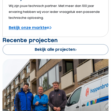
Wij zijn jouw technisch partner. Met meer dan 100 jaar
ervaring hebben wij voor ieder vraagstuk een passende
technische oplossing.
Bekijk onze markten
Recente projecten
Bekijk alle projecten
Bekijk
Verzorgingshuis
in
Assen
krijgt
nieuwe
bestemming
en
straalt