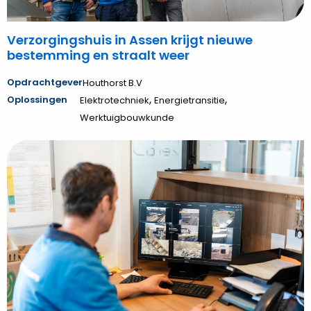
weer
Verzorgingshuis in Assen krijgt nieuwe
bestemming en straalt weer
Opdrachtgever
Houthorst B.V
,
,
Oplossingen
Elektrotechniek
Energietransitie
Werktuigbouwkunde
Bekijk
Hoppenbrouwers
bezorgt
PreZero
specialistisch
camerasysteem