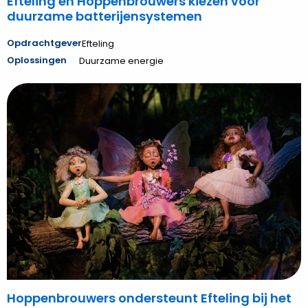
Efteling en Hoppenbrouwers kiezen voor
duurzame batterijensystemen
Opdrachtgever
Efteling
Oplossingen
Duurzame energie
Bekijk
Hoppenbrouwers
ondersteunt
Efteling
bij
het
realiseren
van
energiebesparing
Hoppenbrouwers ondersteunt Efteling bij het