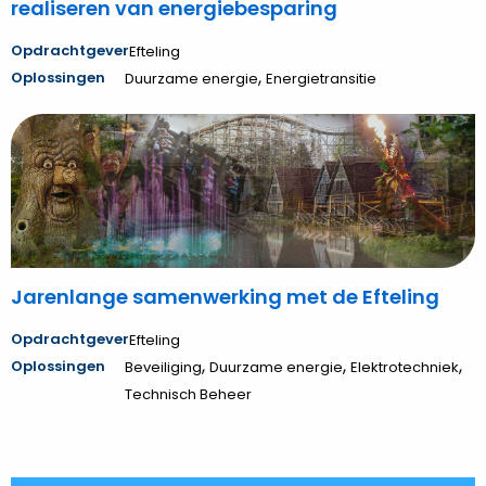
realiseren van energiebesparing
Opdrachtgever
Efteling
,
Oplossingen
Duurzame energie
Energietransitie
Bekijk
Jarenlange
samenwerking
met
de
Efteling
Jarenlange samenwerking met de Efteling
Opdrachtgever
Efteling
,
,
,
Oplossingen
Beveiliging
Duurzame energie
Elektrotechniek
Technisch Beheer