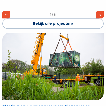
1 / 8
Bekijk alle projecten
Bekijk
Efteling
en
Hoppenbrouwers
kiezen
voor
duurzame
batterijensystemen