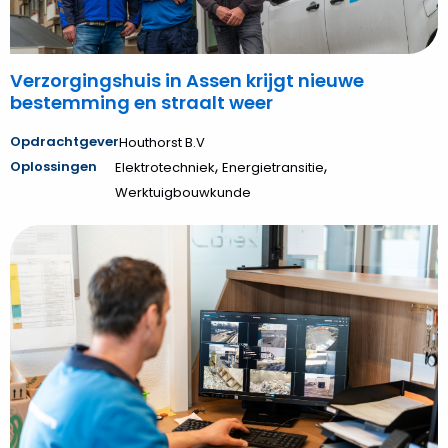
straalt
weer
Verzorgingshuis in Assen krijgt nieuwe
bestemming en straalt weer
Opdrachtgever
Houthorst B.V
,
,
Oplossingen
Elektrotechniek
Energietransitie
Werktuigbouwkunde
Bekijk
Hoppenbrouwers
bezorgt
PreZero
specialistisch
camerasysteem