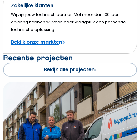
Zakelijke klanten
Wij zijn jouw technisch partner. Met meer dan 100 jaar
ervaring hebben wij voor ieder vraagstuk een passende
technische oplossing.
Bekijk onze markten
Recente projecten
Bekijk alle projecten
Bekijk
Verzorgingshuis
in
Assen
krijgt
nieuwe
bestemming
en