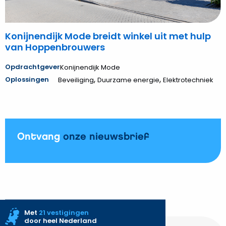
Konijnendijk Mode breidt winkel uit met hulp
van Hoppenbrouwers
Opdrachtgever
Konijnendijk Mode
,
,
Oplossingen
Beveiliging
Duurzame energie
Elektrotechniek
Ontvang
onze nieuwsbrief
Met
21 vestigingen
door heel Nederland
Site