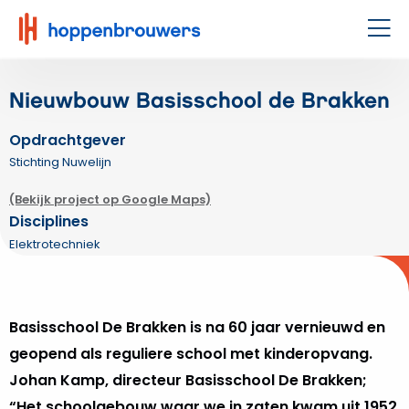
Hoppenbrouwers
|
Men
Waar
techniek
Nieuwbouw Basisschool de Brakken
leeft
Opdrachtgever
Stichting Nuwelijn
(Bekijk project op Google Maps)
Disciplines
Elektrotechniek
Basisschool De Brakken is na 60 jaar vernieuwd en
geopend als reguliere school met kinderopvang.
Johan Kamp, directeur Basisschool De Brakken;
“Het schoolgebouw waar we in zaten kwam uit 1952