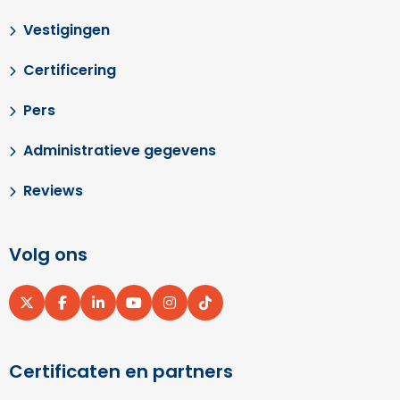
Vestigingen
Certificering
Pers
Administratieve gegevens
Reviews
Volg ons
Ga
Ga
Ga
Ga
Ga
Ga
naar
naar
naar
naar
naar
naar
X
Facebook
LinkedIn
YouTube
Instagram
pinterest
Certificaten en partners