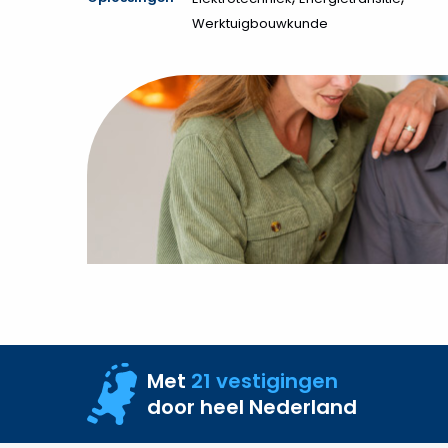
Werktuigbouwkunde
Met
21 vestigingen
door heel Nederland
Site