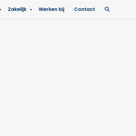
Ga
Zakelijk
Werken bij
Contact
naar
zoekpagin