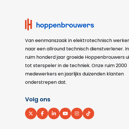
footer
Van eenmanszaak in elektrotechnisch werke
naar een allround technisch dienstverlener. In
ruim honderd jaar groeide Hoppenbrouwers ui
tot sterspeler in de techniek. Onze
ruim 2000
medewerkers en jaarlijks duizenden klanten
onderstrepen dat.
Volg ons
Ga
Ga
Ga
Ga
Ga
Ga
naar
naar
naar
naar
naar
naar