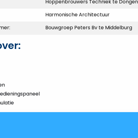
Hoppenbrouwers Techniek te Dongen
Harmonische Architectuur
mer:
Bouwgroep Peters Bv te Middelburg
over:
en
bedieningspaneel
ulatie