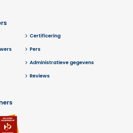
rs
Certificering
uwers
Pers
Administratieve gegevens
Reviews
tners
Ga
a
naar
ar
externe
terne