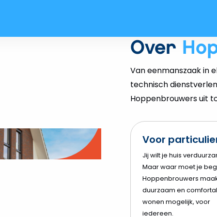
Over
Ho
Van eenmanszaak in el
technisch dienstverlen
Hoppenbrouwers uit tot
Voor particuli
o
Jij wilt je huis verduurz
Maar waar moet je beg
elen
Hoppenbrouwers maak
duurzaam en comforta
wonen mogelijk, voor
iedereen.