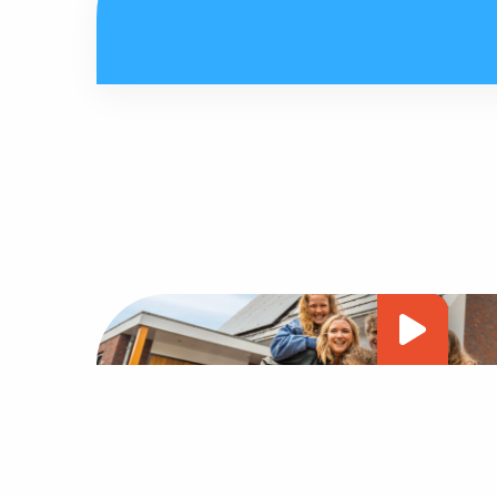
Vide
afsp