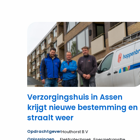
Bekijk
Verzorgingshuis
in
Assen
krijgt
nieuwe
bestemming
en
straalt
weer
Verzorgingshuis in Assen
krijgt nieuwe bestemming en
straalt weer
Opdrachtgever
Houthorst B.V
,
,
Oplossingen
Elektrotechniek
Energietransitie