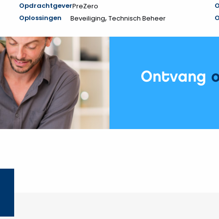
Opdrachtgever
O
PreZero
,
Oplossingen
O
Beveiliging
Technisch Beheer
Ontvang