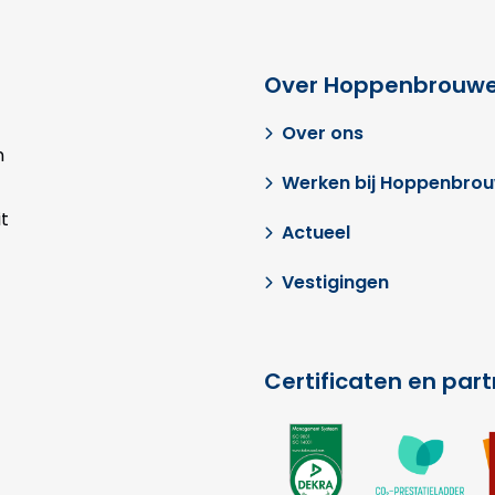
Over Hoppenbrouwe
Over ons
n
Werken bij Hoppenbro
t
Actueel
Vestigingen
Certificaten en par
Ga
G
naar
na
externe
ex