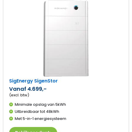
Beki
Sig
Sig
SigEnergy SigenStor
Vanaf 4.699,-
(excl. btw)
Minimale opslag van 5kWh
Uitbreidbaar tot 48kWh
Met 5-in-1 energiesysteem