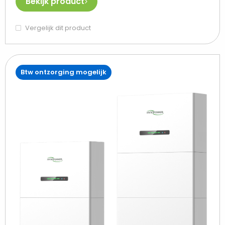
Bekijk product
Vergelijk dit product
Btw ontzorging mogelijk
Beki
Hyx
All-
in-
one