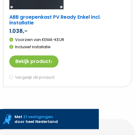
ABB groepenkast PV Ready Enkel incl.
installatie
1.038,-
Voorzien van KEMA-KEUR
Inclusief installatie
Bekijk product
Vergelijk dit product
Met
21 vestigingen
door heel Nederland
Site
footer