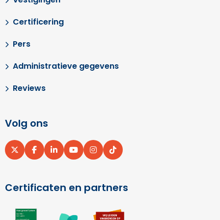
Certificering
Pers
Administratieve gegevens
Reviews
Volg ons
Ga
Ga
Ga
Ga
Ga
Ga
naar
naar
naar
naar
naar
naar
X
Facebook
LinkedIn
YouTube
Instagram
pinterest
Certificaten en partners
Ga
Ga
Ga