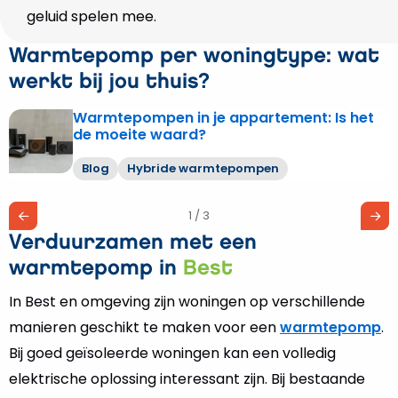
geluid spelen mee.
Warmtepomp per woningtype: wat
werkt bij jou thuis?
Warmtepompen in je appartement: Is het
Lees
de moeite waard?
meer
over
Blog
Hybride warmtepompen
Warmtepompen
in
1 / 3
je
Verduurzamen met een
appartement:
Is
warmtepomp in
Best
het
In Best en omgeving zijn woningen op verschillende
de
manieren geschikt te maken voor een
warmtepomp
.
moeite
waard?
Bij goed geïsoleerde woningen kan een volledig
elektrische oplossing interessant zijn. Bij bestaande