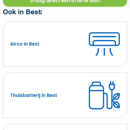
Vraag direct een offerte aan
Ook in Best
Airco in Best
Lees
meer
over
Airco
in
Best
Thuisbatterij in Best
Lees
meer
over
Thuisbatterij
in