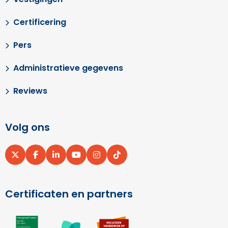
Certificering
Pers
Administratieve gegevens
Reviews
Volg ons
Ga
Ga
Ga
Ga
Ga
Ga
naar
naar
naar
naar
naar
naar
X
Facebook
LinkedIn
YouTube
Instagram
pinterest
Certificaten en partners
Ga
Ga
Ga