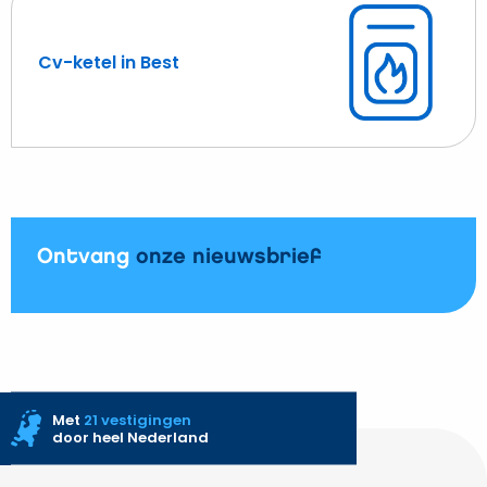
Best
Cv-ketel in Best
Lees
meer
over
Cv-
ketel
in
Best
Ontvang
onze nieuwsbrief
Met
21 vestigingen
door heel Nederland
Site
footer